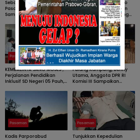
Sebagai Ketua DPRD
Pers Bersatu Tuah Saiyo
Pasaman, Nelfri Asfandi
Bersilahturahmi Dengan
Sambut Hangat
Kapolres Pasaman Yang
Kedatangan Pers Bersatu
Baru.
Tuah Saiyo.
Pasaman
Pasaman
KEMBALINYA SANG MOSES ;
Pulang Kampung, Benny
Perjalanan Pendidikan
Utama, Anggota DPR RI
Inklusif SD Negeri 05 Pauh,
Komisi III Sampaikan
Lubuk Sikaping, Pasaman.
Pemahaman Anotasi Pada
Oleh : Rahmawati Ismar SS
Wartawan Di Pasaman
( Guru SDN Pauh , Lubuk
Sikaping, Pasaman.)
Pasaman
Pasaman
Kadis Parporabud
Tunjukkan Kepedulian