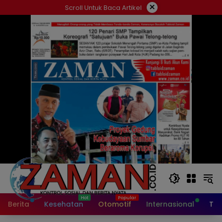
Langsung
×
Scroll Untuk Baca Artikel
ke
konten
Berita
Kesehatan
Otomotif
Internasional
Tek