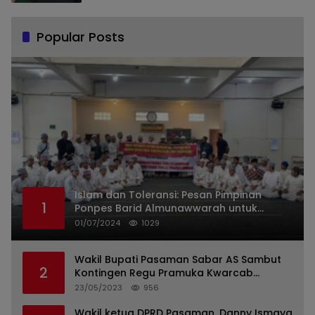
Popular Posts
Islam dan Toleransi: Pesan Pimpinan
1
Ponpes Barid Almunawwarah untuk
Indonesia
01/07/2024
1029
Wakil Bupati Pasaman Sabar AS Sambut
2
Kontingen Regu Pramuka Kwarcab
Pasaman
23/05/2023
956
Wakil ketua DPRD Pasaman, Danny Ismaya