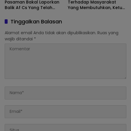
Pasaman Bakal Laporkan
Terhadap Masyarakat
Balik Af Cs Yang Telah
Yang Membutuhkan, Ketua
Menyebarkan Fitnah Dan
DPRD Pasaman Nelfri
Melaporkannya
Asfandi Donorkan
Tinggalkan Balasan
Darahnya
Alamat email Anda tidak akan dipublikasikan.
Ruas yang
wajib ditandai
*