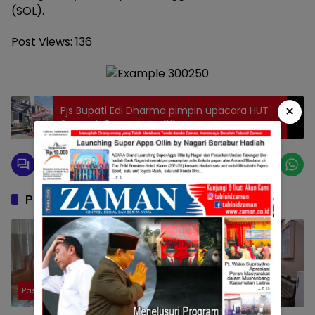
(SOL).
Post Views:
136
×
Pjs Bupati Edi Dharma pimpin upacara HUT
Sumpah Pemuda ke 96
Pos Terkait
Pasaman
Pasaman