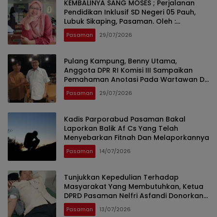
KEMBALINYA SANG MOSES ; Perjalanan
Pendidikan Inklusif SD Negeri 05 Pauh,
Lubuk Sikaping, Pasaman. Oleh :
Rahmawati Ismar SS ( Guru SDN Pauh ,
Pasaman
29/07/2026
Lubuk Sikaping, Pasaman.)
Pulang Kampung, Benny Utama,
Anggota DPR RI Komisi III Sampaikan
Pemahaman Anotasi Pada Wartawan Di
Pasaman
Pasaman
29/07/2026
Kadis Parporabud Pasaman Bakal
Laporkan Balik Af Cs Yang Telah
Menyebarkan Fitnah Dan Melaporkannya
Pasaman
14/07/2026
Tunjukkan Kepedulian Terhadap
Masyarakat Yang Membutuhkan, Ketua
DPRD Pasaman Nelfri Asfandi Donorkan
Darahnya
Pasaman
13/07/2026