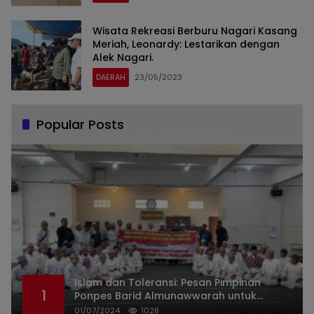
Wisata Rekreasi Berburu Nagari Kasang
Meriah, Leonardy: Lestarikan dengan
Alek Nagari.
DAERAH
23/05/2023
Popular Posts
Islam dan Toleransi: Pesan Pimpinan
1
Ponpes Barid Almunawwarah untuk
Indonesia
01/07/2024
1028