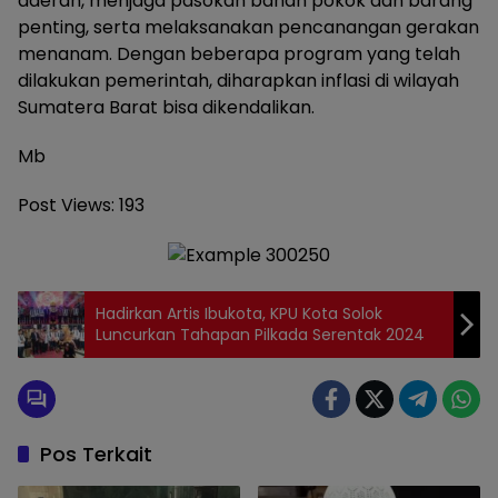
daerah, menjaga pasokan bahan pokok dan barang
penting, serta melaksanakan pencanangan gerakan
menanam. Dengan beberapa program yang telah
dilakukan pemerintah, diharapkan inflasi di wilayah
Sumatera Barat bisa dikendalikan.
Mb
Post Views:
193
Hadirkan Artis Ibukota, KPU Kota Solok
Luncurkan Tahapan Pilkada Serentak 2024
Pos Terkait