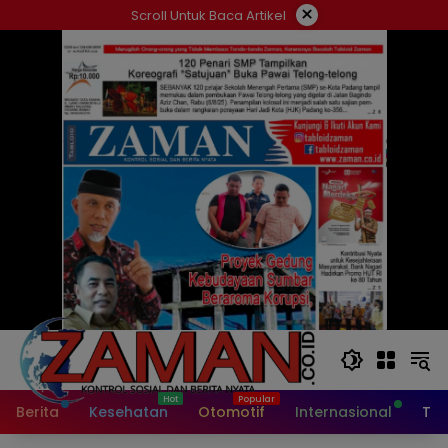
Langsung
×
Scroll Untuk Baca Artikel
ke
konten
Berita
Kesehatan
Otomotif
Internasional
Tek