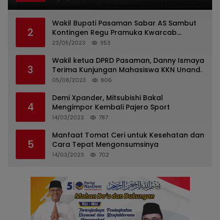
Wakil Bupati Pasaman Sabar AS Sambut
2
Kontingen Regu Pramuka Kwarcab
Pasaman
23/05/2023
953
Wakil ketua DPRD Pasaman, Danny Ismaya
3
Terima Kunjungan Mahasiswa KKN Unand.
05/08/2023
806
Demi Xpander, Mitsubishi Bakal
4
Mengimpor Kembali Pajero Sport
14/03/2023
787
Manfaat Tomat Ceri untuk Kesehatan dan
5
Cara Tepat Mengonsumsinya
14/03/2023
702