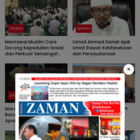
DAERAH
DAERAH
Mentawai Muslim Care
Ustad Ahmad Daniel Ajak
Dorong Kepedulian Sosial
Umat Rawat Kebhinekaan
dan Perkuat Semangat
dan Persaudaraan
Persatuan di Tengah
Masyarakat
×
DAERAH
DAERAH
Marak Judi Gelper di
Menjelang Pemilu, IKAPPI
Batam, Warga Kecewa
Sumbar Ajak Jaga
Aparat Belum Bertindak
Stabilitas Harga
Kebutuhan dan
Ketersediaan Bahan Pokok