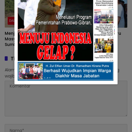
DAERAH
DAERAH
Menjawab Keluhan
Wisata Rekreasi Berburu
Masyarakat, Pemprov
Nagari Kasang Meriah,
Sumbar Kembali lakukan
Leonardy: Lestarikan
Penanganan Ruas Jalan
dengan Alek Nagari.
Kawasan Sijunjung – Tanah
Tinggalkan Balasan
Datar.
Alamat email Anda tidak akan dipublikasikan.
Ruas yang
wajib ditandai
*