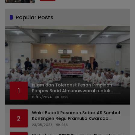
Popular Posts
Islam dan Toleransi: Pesan Pimpinan
1
Ponpes Barid Almunawwarah untuk
Indonesia
01/07/2024
1029
Wakil Bupati Pasaman Sabar AS Sambut
2
Kontingen Regu Pramuka Kwarcab
Pasaman
23/05/2023
955