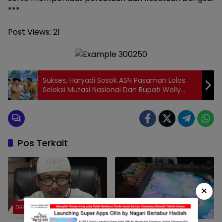
***
Post Views:
21
Sukses, Haryadi Sosok ASN Pasaman Lolos
Seleksi Mutasi Nasional Dan Bupati Welly
Melepasnya Ke Kementerian
Pos Terkait
×
DAERAH
DAERAH