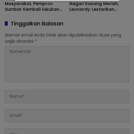
Masyarakat, Pemprov
Nagari Kasang Meriah,
Sumbar Kembali lakukan
Leonardy: Lestarikan
Penanganan Ruas Jalan
dengan Alek Nagari.
Kawasan Sijunjung – Tanah
Tinggalkan Balasan
Datar.
Alamat email Anda tidak akan dipublikasikan.
Ruas yang
wajib ditandai
*