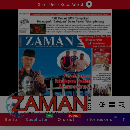
Langsung
×
Scroll Untuk Baca Artikel
ke
konten
Berita
Kesehatan
Otomotif
Internasional
Tek