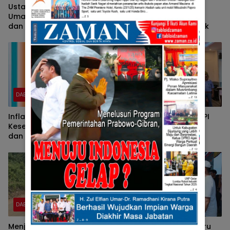
Ustad Ahmad Daniel Ajak
Marak Judi Gelper di
Umat Rawat Kebhinekaan
Batam, Warga Kecewa
dan Persaudaraan
Aparat Belum Bertindak
DAERAH
DAERAH
Inflasi Tinggi Ancam
Menjelang Pemilu, IKAPPI
Kesejahteraan Masyarakat
Sumbar Ajak Jaga
dan Stabilitas Ekonomi
Stabilitas Harga
Kebutuhan dan
Ketersediaan Bahan Pokok
DAERAH
DAERAH
Menjawab Keluhan
Wisata Rekreasi Berburu