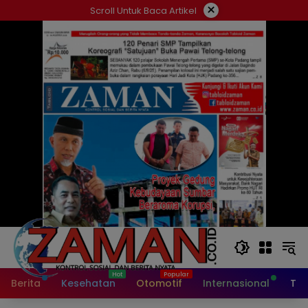
Langsung
×
Scroll Untuk Baca Artikel
ke
konten
Berita
Kesehatan
Otomotif
Internasional
Tek