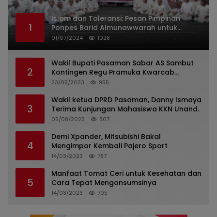
Islam dan Toleransi: Pesan Pimpinan
1
Ponpes Barid Almunawwarah untuk
Indonesia
01/07/2024
1028
Wakil Bupati Pasaman Sabar AS Sambut
2
Kontingen Regu Pramuka Kwarcab
Pasaman
23/05/2023
955
Wakil ketua DPRD Pasaman, Danny Ismaya
3
Terima Kunjungan Mahasiswa KKN Unand.
05/08/2023
807
Demi Xpander, Mitsubishi Bakal
4
Mengimpor Kembali Pajero Sport
14/03/2023
787
Manfaat Tomat Ceri untuk Kesehatan dan
5
Cara Tepat Mengonsumsinya
14/03/2023
705