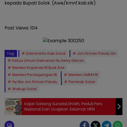
kepada Bupati Solok. (Awe/kmnf.kab.slk)
Post Views:
104
Tag:
Diskominfo Kab.Solok
Jon Firman Pandu SH
Ketua Umum Dekranas Ny Selvy Gibran
Menteri Koperasi RI Budi Arie
Menteri Perdagangan RI
Menteri UMKM RI
Ny Nia Jon Firman Pandu
Pemkab Solok
Wabup Solok
Kajari Sobeng Suradal,SH.MH, Peduli Pers
Nasional Dan Ucapkan Selamat HPN