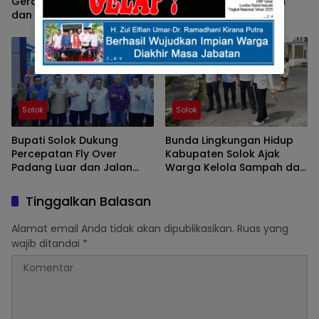
Gerakan PKK Harus Hadir
Penerapan Manajemen
dan Memberi Manfaat
Talenta ASN Melalui
Nyata Bagi Masyarakat
Sosialisasi BKPSDM
Solok
Solok
Bupati Solok Dukung
Bunda Lingkungan Hidup
Percepatan Fly Over
Kabupaten Solok Ajak
Padang Luar dan Jalan
Warga Kelola Sampah dari
Lubuk Selasih–Surian
Sumbernya
Tinggalkan Balasan
Alamat email Anda tidak akan dipublikasikan.
Ruas yang
wajib ditandai
*