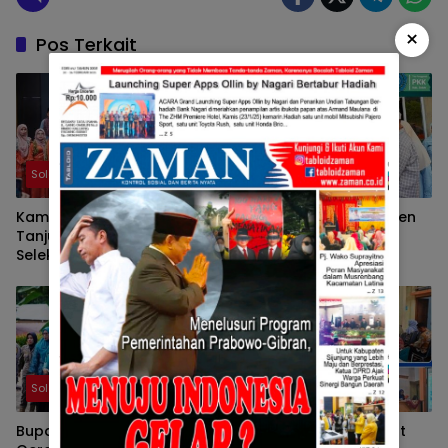
×
Pos Terkait
Solok
Solok
Kampung KB Nagari
Ketua TP-PKK Kabupaten
Tanjung Balik Solok Ikuti
Solok Tunjukkan
Seleksi Wawancara
Kepedulian terhadap
Tingkat Nasional 2026
Korban Bencana
Sepanjang 2025
Solok
Solok
Bupati Solok Ingatkan,
Pemkab Solok Percepat