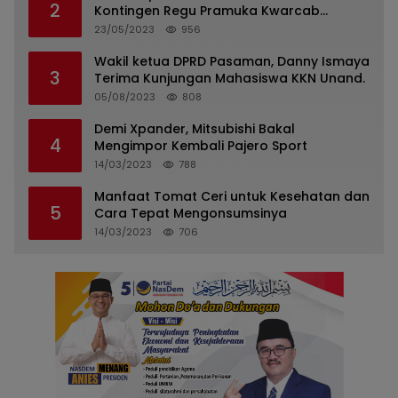
2
Kontingen Regu Pramuka Kwarcab
Pasaman
23/05/2023
956
Wakil ketua DPRD Pasaman, Danny Ismaya
3
Terima Kunjungan Mahasiswa KKN Unand.
05/08/2023
808
Demi Xpander, Mitsubishi Bakal
4
Mengimpor Kembali Pajero Sport
14/03/2023
788
Manfaat Tomat Ceri untuk Kesehatan dan
5
Cara Tepat Mengonsumsinya
14/03/2023
706