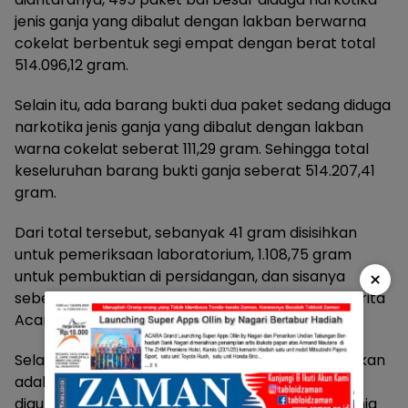
jenis ganja yang dibalut dengan lakban berwarna
cokelat berbentuk segi empat dengan berat total
514.096,12 gram.
Selain itu, ada barang bukti dua paket sedang diduga
narkotika jenis ganja yang dibalut dengan lakban
warna cokelat seberat 111,29 gram. Sehingga total
keseluruhan barang bukti ganja seberat 514.207,41
gram.
Dari total tersebut, sebanyak 41 gram disisihkan
untuk pemeriksaan laboratorium, 1.108,75 gram
untuk pembuktian di persidangan, dan sisanya
×
sebesar 513.057,66 gram dimusnahkan sesuai Berita
Acara tanggal 31 Oktober 2024.
Selanjutnya, barang bukti lain yang turut diserahkan
adalah dua unit kendaraan roda empat yang
digunakan untuk mengangkut narkotika jenis ganja