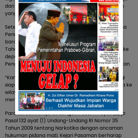
dari Aceh ke Tanah Datar, serta barang bukti lain
yang berkaitan dengan tindak pidana tersebut.
Setelah dilakukan pemeriksaan singkat oleh Jaksa
Penuntut Umum terhadap para terdakwa dan
barang bukti, para terdakwa ditahan di Rumah
Tahanan Kelas II B Lubuk Sikaping selama 20 hari ke
depan atau hingga perkara ini dilimpahkan ke
Pengadilan Negeri Lubuk Sikaping untuk disidangkan.
“Kami berharap kasus ini menjadi peringatan bagi
siapa pun yang mencoba memasukkan narkotika ke
wilayah Pasaman. Sanksi hukum berat sudah
menanti mereka,” papar Kajari Pasaman.
Para terdakwa dijerat dengan Pasal 114 ayat (2) jo
Pasal 132 ayat (1) Undang-Undang RI Nomor 35
Tahun 2009 tentang Narkotika dengan ancaman
hukuman pidana mati. Kejari Pasaman berharap