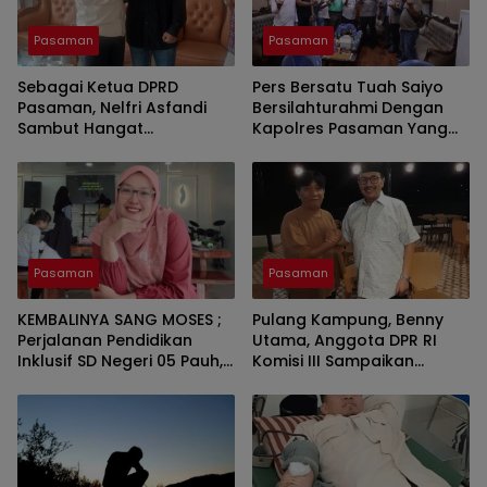
Pasaman
Pasaman
Sebagai Ketua DPRD
Pers Bersatu Tuah Saiyo
Pasaman, Nelfri Asfandi
Bersilahturahmi Dengan
Sambut Hangat
Kapolres Pasaman Yang
Kedatangan Pers Bersatu
Baru.
Tuah Saiyo.
Pasaman
Pasaman
KEMBALINYA SANG MOSES ;
Pulang Kampung, Benny
Perjalanan Pendidikan
Utama, Anggota DPR RI
Inklusif SD Negeri 05 Pauh,
Komisi III Sampaikan
Lubuk Sikaping, Pasaman.
Pemahaman Anotasi Pada
Oleh : Rahmawati Ismar SS
Wartawan Di Pasaman
( Guru SDN Pauh , Lubuk
Sikaping, Pasaman.)