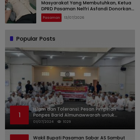
Masyarakat Yang Membutuhkan, Ketua
DPRD Pasaman Nelfri Asfandi Donorkan
Darahnya
Pasaman
13/07/2026
Popular Posts
Islam dan Toleransi: Pesan Pimpinan
1
Ponpes Barid Almunawwarah untuk
Indonesia
01/07/2024
1029
Wakil Bupati Pasaman Sabar AS Sambut