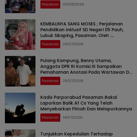
Pasaman
03/08/2026
KEMBALINYA SANG MOSES ; Perjalanan
Pendidikan Inklusif SD Negeri 05 Pauh,
Lubuk Sikaping, Pasaman. Oleh :
Rahmawati Ismar SS ( Guru SDN Pauh ,
Pasaman
29/07/2026
Lubuk Sikaping, Pasaman.)
Pulang Kampung, Benny Utama,
Anggota DPR RI Komisi III Sampaikan
Pemahaman Anotasi Pada Wartawan Di
Pasaman
Pasaman
29/07/2026
Kadis Parporabud Pasaman Bakal
Laporkan Balik Af Cs Yang Telah
Menyebarkan Fitnah Dan Melaporkannya
Pasaman
14/07/2026
Tunjukkan Kepedulian Terhadap