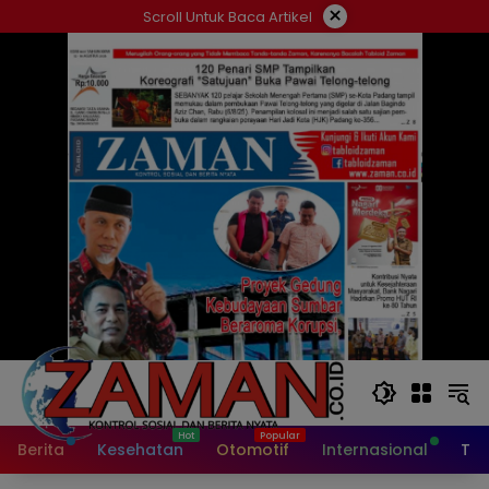
Langsung
×
Scroll Untuk Baca Artikel
ke
konten
Berita
Kesehatan
Otomotif
Internasional
Tek