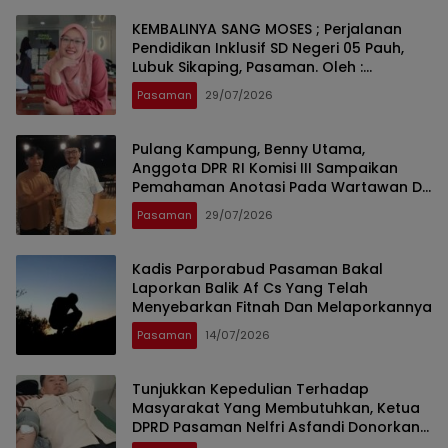
KEMBALINYA SANG MOSES ; Perjalanan
Pendidikan Inklusif SD Negeri 05 Pauh,
Lubuk Sikaping, Pasaman. Oleh :
Rahmawati Ismar SS ( Guru SDN Pauh ,
Pasaman
29/07/2026
Lubuk Sikaping, Pasaman.)
Pulang Kampung, Benny Utama,
Anggota DPR RI Komisi III Sampaikan
Pemahaman Anotasi Pada Wartawan Di
Pasaman
Pasaman
29/07/2026
Kadis Parporabud Pasaman Bakal
Laporkan Balik Af Cs Yang Telah
Menyebarkan Fitnah Dan Melaporkannya
Pasaman
14/07/2026
Tunjukkan Kepedulian Terhadap
Masyarakat Yang Membutuhkan, Ketua
DPRD Pasaman Nelfri Asfandi Donorkan
Darahnya