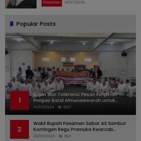
Pasaman
13/07/2026
Popular Posts
Islam dan Toleransi: Pesan Pimpinan
1
Ponpes Barid Almunawwarah untuk
Indonesia
01/07/2024
1027
Wakil Bupati Pasaman Sabar AS Sambut
2
Kontingen Regu Pramuka Kwarcab
Pasaman
23/05/2023
953