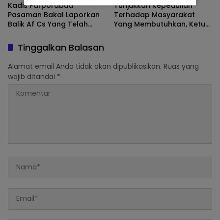
Kadis Parporabud
Tunjukkan Kepedulian
Pasaman Bakal Laporkan
Terhadap Masyarakat
Balik Af Cs Yang Telah
Yang Membutuhkan, Ketua
Menyebarkan Fitnah Dan
DPRD Pasaman Nelfri
Melaporkannya
Asfandi Donorkan
Tinggalkan Balasan
Darahnya
Alamat email Anda tidak akan dipublikasikan.
Ruas yang
wajib ditandai
*