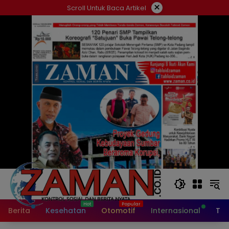
Langsung
×
Scroll Untuk Baca Artikel
ke
konten
Berita
Kesehatan
Otomotif
Internasional
Tek