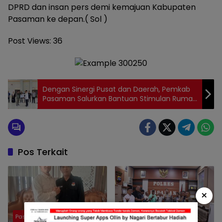
DPRD dan insan pers demi kemajuan Kabupaten
Pasaman ke depan.( Sol )
Post Views:
36
Dengan Sinergi Pusat dan Daerah, Pemkab
Pasaman Salurkan Bantuan Stimulan Rumah
Terdampak Bencana Hidrometeorologi
Pos Terkait
×
Pasaman
Pasaman