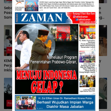
Sebagai Ketua DPRD
Pers Bersatu Tuah Saiyo
Pasaman, Nelfri Asfandi
Bersilahturahmi Dengan
Sambut Hangat
Kapolres Pasaman Yang
Kedatangan Pers Bersatu
Baru.
Tuah Saiyo.
Pasaman
Pasaman
KEMBALINYA SANG MOSES ;
Pulang Kampung, Benny
Perjalanan Pendidikan
Utama, Anggota DPR RI
Inklusif SD Negeri 05 Pauh,
Komisi III Sampaikan
Lubuk Sikaping, Pasaman.
Pemahaman Anotasi Pada
Oleh : Rahmawati Ismar SS
Wartawan Di Pasaman
( Guru SDN Pauh , Lubuk
Sikaping, Pasaman.)
Pasaman
Pasaman