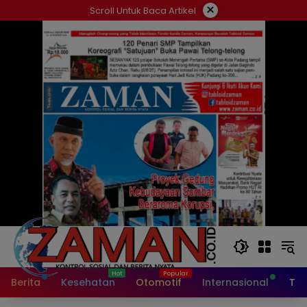
Langsung
×
Scroll Untuk Baca Artikel
ke
konten
Berita
Kesehatan
Otomotif
Internasional
Tek