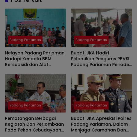
Padang Pariaman
Padang Pariaman
Nelayan Padang Pariaman
Bupati JKA Hadiri
Hadapi Kendala BBM
Pelantikan Pengurus PBVSI
Bersubsidi dan Alat
Padang Pariaman Periode
Tangkap, Berharap
2025- 2029
Perhatian Pemerintah
Padang Pariaman
Padang Pariaman
Pematangan Berbagai
Bupati JKA Apresiasi Polres
Kegiatan Dan Perlombaan
Padang Pariaman, Dalam
Pada Pekan Kebudayaan
Menjaga Keamanan Dan
Ke 1 Padang Pariaman
Penegakan Hukum Di