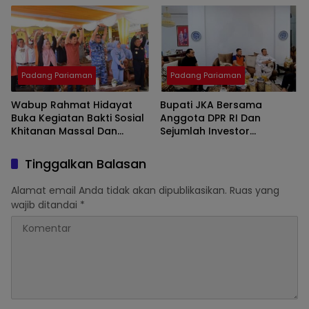
Padang Pariaman
Padang Pariaman
Padang Pariaman
Wabup Rahmat Hidayat
Bupati JKA Bersama
Buka Kegiatan Bakti Sosial
Anggota DPR RI Dan
Khitanan Massal Dan
Sejumlah Investor
Gerakan Kebugaran
Membahas Investasi
Jasmani
Program Ketahanan
Tinggalkan Balasan
Pangan
Alamat email Anda tidak akan dipublikasikan.
Ruas yang
wajib ditandai
*