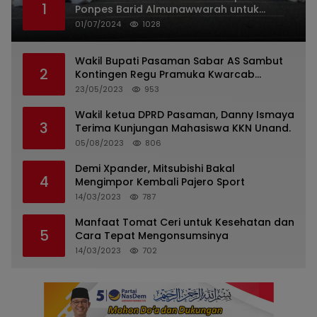
1
Ponpes Barid Almunawwarah untuk
Indonesia
01/07/2024
1028
Wakil Bupati Pasaman Sabar AS Sambut
2
Kontingen Regu Pramuka Kwarcab
Pasaman
23/05/2023
953
Wakil ketua DPRD Pasaman, Danny Ismaya
3
Terima Kunjungan Mahasiswa KKN Unand.
05/08/2023
806
Demi Xpander, Mitsubishi Bakal
4
Mengimpor Kembali Pajero Sport
14/03/2023
787
Manfaat Tomat Ceri untuk Kesehatan dan
5
Cara Tepat Mengonsumsinya
14/03/2023
702