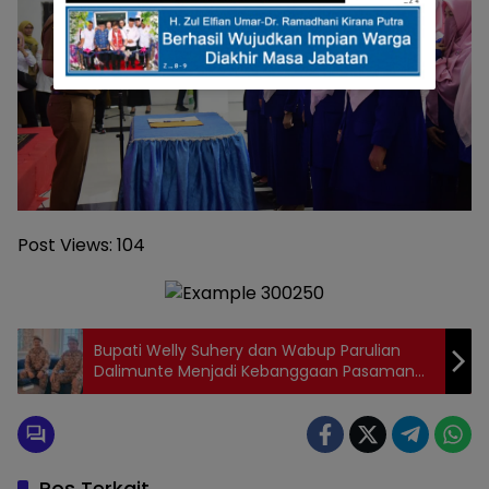
Post Views:
104
Bupati Welly Suhery dan Wabup Parulian
Dalimunte Menjadi Kebanggaan Pasaman
Berkesempatan Mengikuti Retreat
Gelombang II
Pos Terkait