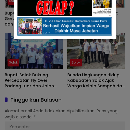
Solok
Solok
Bupati Solok Ingatkan,
Pemkab Solok Percepat
Gerakan PKK Harus Hadir
Penerapan Manajemen
dan Memberi Manfaat
Talenta ASN Melalui
Nyata Bagi Masyarakat
Sosialisasi BKPSDM
Solok
Solok
Bupati Solok Dukung
Bunda Lingkungan Hidup
Percepatan Fly Over
Kabupaten Solok Ajak
Padang Luar dan Jalan
Warga Kelola Sampah dari
Lubuk Selasih–Surian
Sumbernya
Tinggalkan Balasan
Alamat email Anda tidak akan dipublikasikan.
Ruas yang
wajib ditandai
*