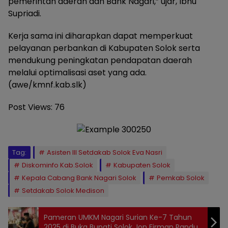
pemerintah daerah dan Bank Nagari,” ujar, Ibnu
Supriadi.
Kerja sama ini diharapkan dapat memperkuat
pelayanan perbankan di Kabupaten Solok serta
mendukung peningkatan pendapatan daerah
melalui optimalisasi aset yang ada.
(awe/kmnf.kab.slk)
Post Views:
76
Tag:
Asisten III Setdakab Solok Eva Nasri
Diskominfo Kab.Solok
Kabupaten Solok
Kepala Cabang Bank Nagari Solok
Pemkab Solok
Setdakab Solok Medison
Pameran UMKM Nagari Surian Ke-7 Tahun
2025 di Buka Bupati Solok Jon Firman Pandu