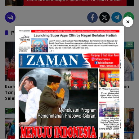
×
Pos Terkait
Solok
Solok
Kampung KB Nagari
Ketua TP-PKK Kabupaten
Tanjung Balik Solok Ikuti
Solok Tunjukkan
Seleksi Wawancara
Kepedulian terhadap
Tingkat Nasional 2026
Korban Bencana
Sepanjang 2025