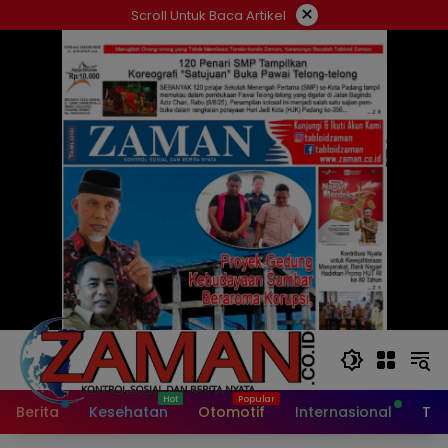
Langsung
×
Scroll Untuk Baca Artikel
ke
konten
Berita
Kesehatan
Otomotif
Internasional
Tek