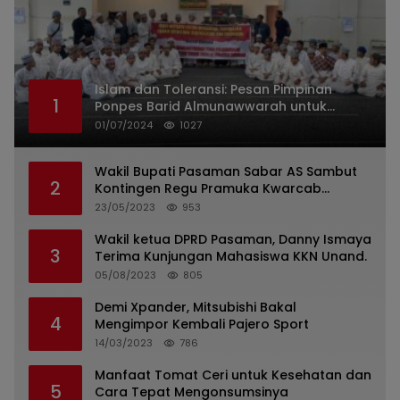
Islam dan Toleransi: Pesan Pimpinan
1
Ponpes Barid Almunawwarah untuk
Indonesia
01/07/2024
1027
Wakil Bupati Pasaman Sabar AS Sambut
2
Kontingen Regu Pramuka Kwarcab
Pasaman
23/05/2023
953
Wakil ketua DPRD Pasaman, Danny Ismaya
3
Terima Kunjungan Mahasiswa KKN Unand.
05/08/2023
805
Demi Xpander, Mitsubishi Bakal
4
Mengimpor Kembali Pajero Sport
14/03/2023
786
Manfaat Tomat Ceri untuk Kesehatan dan
5
Cara Tepat Mengonsumsinya