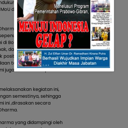
dukung, terakhir sudah di
 MoU dan PKS antara Pemda
i Dharma menyebutkan, bahwa
 sepenuhnya pembangunan
 di Bonjol ini, guna mewujudkan
ihak, dan tentunya dengan
 positif bagi masyarakat
n tenaga listrik, terutama
omi juga akan terdampak
melaksanakan kegiatan ini,
gan semestinya, sehingga
 ini ,dirasakan secara
 Dharma.
Dharma yang didampingi oleh