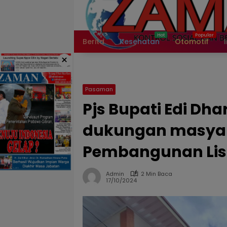
Langsung
ke
konten
Berita
Kesehatan
Otomotif
×
Pasaman
Pjs Bupati Edi Dha
dukungan masyar
Pembangunan List
Admin
2 Min Baca
17/10/2024