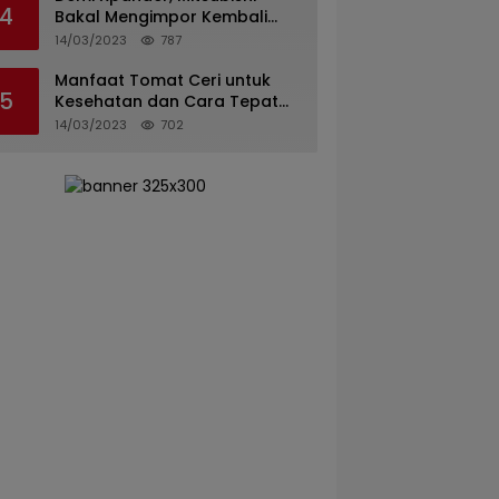
4
Bakal Mengimpor Kembali
Pajero Sport
14/03/2023
787
Manfaat Tomat Ceri untuk
5
Kesehatan dan Cara Tepat
Mengonsumsinya
14/03/2023
702