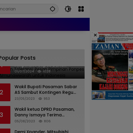
×
Popular Posts
Islam dan Toleransi: Pesan
1
Pimpinan Ponpes Barid
Almunawwarah untuk
01/07/2024
1028
Indonesia
Wakil Bupati Pasaman Sabar
2
AS Sambut Kontingen Regu
Pramuka Kwarcab Pasaman
23/05/2023
953
Wakil ketua DPRD Pasaman,
3
Danny Ismaya Terima
Kunjungan Mahasiswa KKN
05/08/2023
806
Unand.
Demi Xpander, Mitsubishi