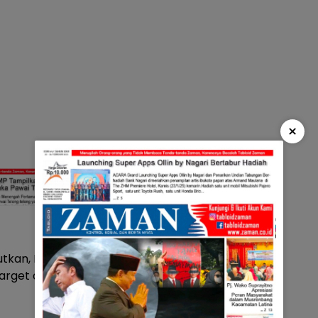
×
butkan, Pembebasan lahan
 target awal bulan november ini