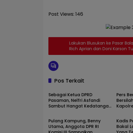
Post Views:
146
Lakukan Blusukan ke Pasar Bal
Rich Aprian dan Doni Karson T
Masyaraka
Pos Terkait
Pasaman
Pasam
Sebagai Ketua DPRD
Pers Be
Pasaman, Nelfri Asfandi
Bersil
Sambut Hangat Kedatangan
Kapolr
Pasaman
Pasam
Pers Bersatu Tuah Saiyo.
Baru.
Pulang Kampung, Benny
Kadis 
Utama, Anggota DPR RI
Bakal L
Komisi III Sampaikan
Yang T