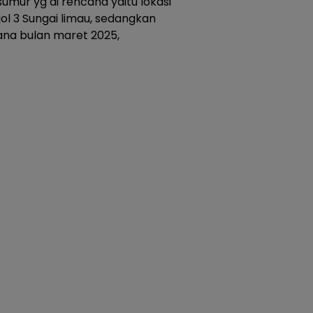
umur yg di rencana yaitu lokasi
l 3 Sungai limau, sedangkan
na bulan maret 2025,