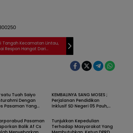
ai Tangah Kecamatan Lintau,
uai Respon Hangat Dari
an
Pasaman
rsatu Tuah Saiyo
KEMBALINYA SANG MOSES ;
ahturahmi Dengan
Perjalanan Pendidikan
es Pasaman Yang
Inklusif SD Negeri 05 Pauh,
an
Pasaman
Lubuk Sikaping, Pasaman.
Oleh : Rahmawati Ismar SS (
Parporabud Pasaman
Tunjukkan Kepedulian
Guru SDN Pauh , Lubuk
aporkan Balik Af Cs
Terhadap Masyarakat Yang
Sikaping, Pasaman.)
elah Menyebarkan
Membutuhkan, Ketua DPRD