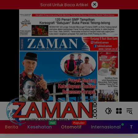
Langsung
×
Scroll Untuk Baca Artikel
ke
konten
Berita
Kesehatan
Otomotif
Internasional
Tek