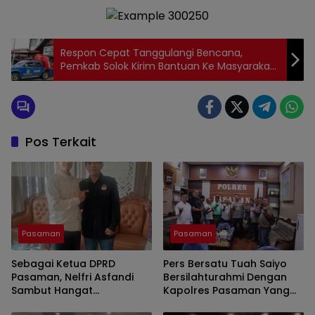
Respon Cepat Tanggulangi Bencana,
Pemkab Solok Kirim Bantuan Ke Masyarakat
Terdampak Banjir
Pos Terkait
Pasaman
Pasaman
Sebagai Ketua DPRD
Pers Bersatu Tuah Saiyo
Pasaman, Nelfri Asfandi
Bersilahturahmi Dengan
Sambut Hangat
Kapolres Pasaman Yang
Kedatangan Pers Bersatu
Baru.