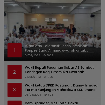
Islam dan Toleransi: Pesan Pimpinan
1
Ponpes Barid Almunawwarah untuk
Indonesia
01/07/2024
1029
Wakil Bupati Pasaman Sabar AS Sambut
2
Kontingen Regu Pramuka Kwarcab
Pasaman
23/05/2023
956
Wakil ketua DPRD Pasaman, Danny Ismaya
3
Terima Kunjungan Mahasiswa KKN Unand.
05/08/2023
808
Demi Xpander, Mitsubishi Bakal