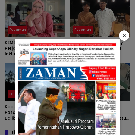
Tuah Saiyo.
Pasaman
Pasaman
×
KEMBALINYA SANG MOSES ;
Pulang Kampung, Benny
Perjalanan Pendidikan
Utama, Anggota DPR RI
Inklusif SD Negeri 05 Pauh,
Komisi III Sampaikan
Lubuk Sikaping, Pasaman.
Pemahaman Anotasi Pada
Oleh : Rahmawati Ismar SS
Wartawan Di Pasaman
( Guru SDN Pauh , Lubuk
Sikaping, Pasaman.)
Pasaman
Pasaman
Kadis Parporabud
Tunjukkan Kepedulian
Pasaman Bakal Laporkan
Terhadap Masyarakat
Balik Af Cs Yang Telah
Yang Membutuhkan, Ketua
Menyebarkan Fitnah Dan
DPRD Pasaman Nelfri
Melaporkannya
Asfandi Donorkan
Tinggalkan Balasan