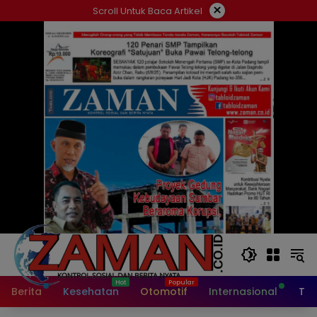
Langsung
×
Scroll Untuk Baca Artikel
ke
konten
Berita
Kesehatan
Otomotif
Internasional
Tek