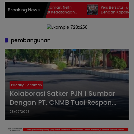
etua DPRD Pasaman, Nelfri
Pers Bersatu Tuah Saiyo Bersi
Breaking News
Sambut Hangat Kedatangan
Dengan Kapolres Pasaman Ya
atu Tuah Saiyo.
pembangunan
Padang Pariaman
Kolaborasi Satker PJN 1 Sumbar
Dengan PT. CNMB Tuai Respon
Positif, Jalan Nyaman Dilalui Dan
28/07/2023
Tunjang Perekonomian
Masyarakat