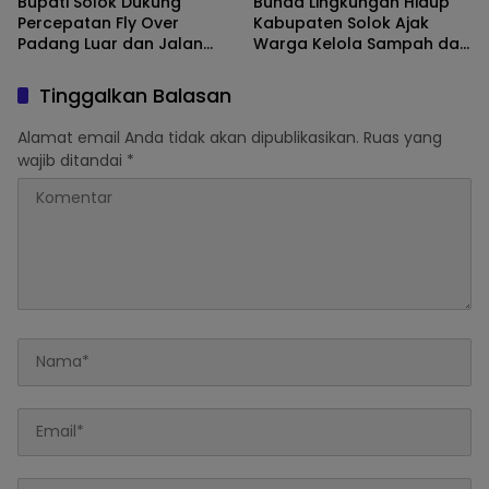
Bupati Solok Dukung
Bunda Lingkungan Hidup
Percepatan Fly Over
Kabupaten Solok Ajak
Padang Luar dan Jalan
Warga Kelola Sampah dari
Lubuk Selasih–Surian
Sumbernya
Tinggalkan Balasan
Alamat email Anda tidak akan dipublikasikan.
Ruas yang
wajib ditandai
*