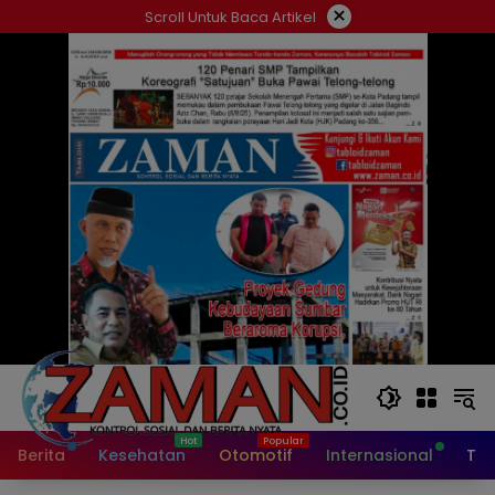
Langsung
×
Scroll Untuk Baca Artikel
ke
konten
Berita
Kesehatan
Otomotif
Internasional
Tek