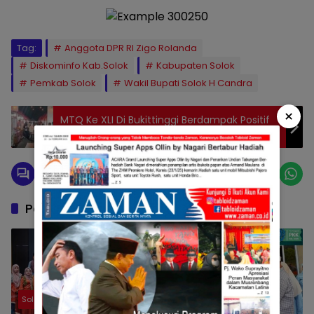
Tag:
Anggota DPR RI Zigo Rolanda
Diskominfo Kab.Solok
Kabupaten Solok
Pemkab Solok
Wakil Bupati Solok H Candra
×
MTQ Ke XLI Di Bukittinggi Berdampak Positif
Perekonomian Masyarakat
Pos Terkait
Solok
Solok