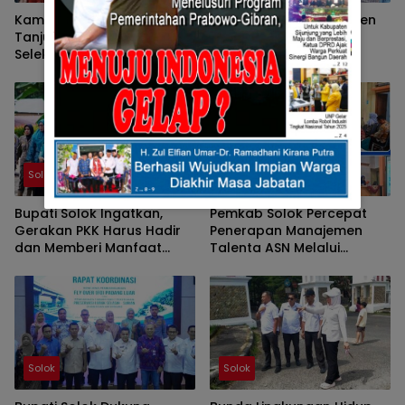
Kampung KB Nagari
Ketua TP-PKK Kabupaten
Tanjung Balik Solok Ikuti
Solok Tunjukkan
Seleksi Wawancara
Kepedulian terhadap
Tingkat Nasional 2026
Korban Bencana
Sepanjang 2025
Solok
Solok
Bupati Solok Ingatkan,
Pemkab Solok Percepat
Gerakan PKK Harus Hadir
Penerapan Manajemen
dan Memberi Manfaat
Talenta ASN Melalui
Nyata Bagi Masyarakat
Sosialisasi BKPSDM
Solok
Solok