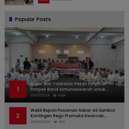
Popular Posts
Islam dan Toleransi: Pesan Pimpinan
1
Ponpes Barid Almunawwarah untuk
Indonesia
01/07/2024
1028
Wakil Bupati Pasaman Sabar AS Sambut
2
Kontingen Regu Pramuka Kwarcab
Pasaman
23/05/2023
953