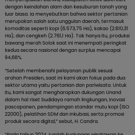
dengan keindahan alam dan kesuburan tanah yang
luar biasa. Ia menyebutkan bahwa sektor pertanian
merupakan salah satu unggulan daerah, termasuk
komoditas seperti kopi (6.573,75 Ha), kakao (2.810,31
Ha), dan cengkeh (2.761,1 Ha). Tak hanya itu, produksi
bawang merah Solok saat ini menempati peringkat
kedua secara nasional dengan surplus mencapai
94,68%.
“Setelah membenahi pelayanan publik sesuai
arahan Presiden, saat ini kami akan fokus pada dua
sektor utama yaitu pertanian dan pariwisata. Untuk
itu, kami sangat mengharapkan dukungan Unand
dalam hal riset budidaya ramah lingkungan, inovasi
pascapanen, pendampingan standar mutu kopi (ISO
22000), pelatihan SDM dan inkubasi, serta promosi
produk secara digital,” sebut, H. Candra.
“Pada tahun 2024, jumlah kunjungan wisatawan ke