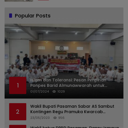
Popular Posts
Islam dan Toleransi: Pesan Pimpinan
1
Ponpes Barid Almunawwarah untuk
Indonesia
01/07/2024
1029
Wakil Bupati Pasaman Sabar AS Sambut
2
Kontingen Regu Pramuka Kwarcab
Pasaman
23/05/2023
956
Wakil ketua DPRD Pasaman, Danny Ismaya