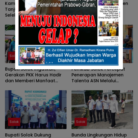
Kampung KB Nagari
Ketua TP-PKK Kabupaten
Tanjung Balik Solok Ikuti
Solok Tunjukkan
Seleksi Wawancara
Kepedulian terhadap
Tingkat Nasional 2026
Korban Bencana
Sepanjang 2025
Solok
Solok
Bupati Solok Ingatkan,
Pemkab Solok Percepat
Gerakan PKK Harus Hadir
Penerapan Manajemen
dan Memberi Manfaat
Talenta ASN Melalui
Nyata Bagi Masyarakat
Sosialisasi BKPSDM
Solok
Solok
Bupati Solok Dukung
Bunda Lingkungan Hidup