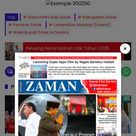
Tag:
Diskominfo Kab.Solok
Kabupaten Solok
Pemkab Solok
Universitas Andalas (Unand)
Wakil Bupati Solok H Candra
×
Peluang Penambahan DAK Tahun 2026
Bupati Solok Jon Firman Pandu Kunjungi
Bappenas
Pos Terkait
Solok
Solok