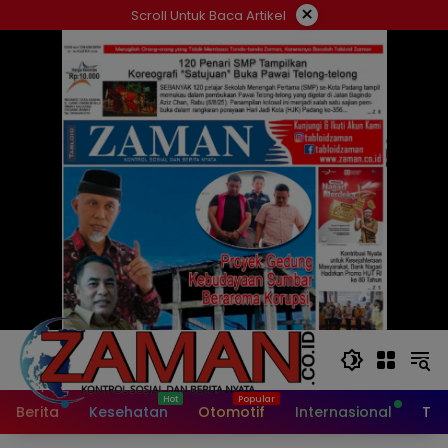
Langsung
×
Scroll Untuk Baca Artikel
ke
konten
Berita
Kesehatan
Otomotif
Internasional
Tek