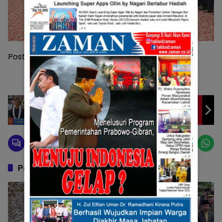
Post Views:
134
Sebagai Sosok Yang Peduli Prestasi Atlet,
Tommy Irawan Sandra Temui Langsung
Atlet Selancar Dylan Wilcoxen
Pos Terkait