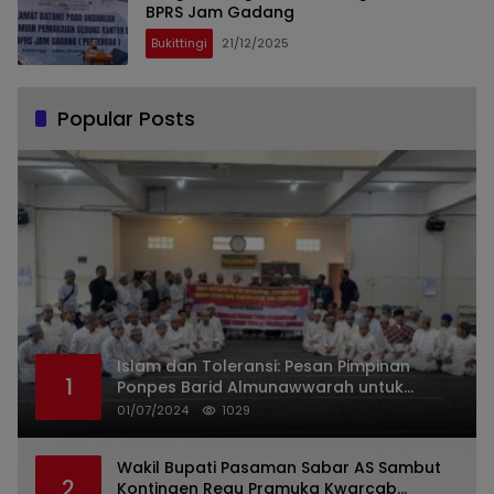
BPRS Jam Gadang
Bukittingi
21/12/2025
Popular Posts
Islam dan Toleransi: Pesan Pimpinan
1
Ponpes Barid Almunawwarah untuk
Indonesia
01/07/2024
1029
Wakil Bupati Pasaman Sabar AS Sambut
2
Kontingen Regu Pramuka Kwarcab