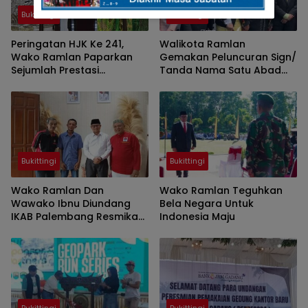
Bukittingi
Bukittingi
Peringatan HJK Ke 241,
Walikota Ramlan
Wako Ramlan Paparkan
Gemakan Peluncuran Sign/
Sejumlah Prestasi
Tanda Nama Satu Abad
Bukittinggi Gemilang,
Jam Gadang
Berkeadilan, Dan
Berbudaya
Bukittingi
Bukittingi
Wako Ramlan Dan
Wako Ramlan Teguhkan
Wawako Ibnu Diundang
Bela Negara Untuk
IKAB Palembang Resmikan
Indonesia Maju
Baitul Maal
Bukittingi
Bukittingi