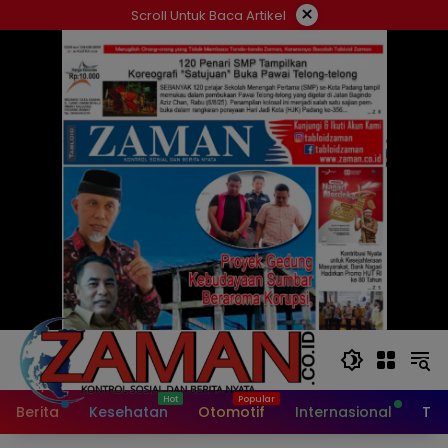
Langsung
×
Scroll Untuk Baca Artikel
ke
konten
Berita
Kesehatan
Otomotif
Internasional
Tek