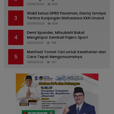
Pasaman
23/05/2023
956
Wakil ketua DPRD Pasaman, Danny Ismaya
3
Terima Kunjungan Mahasiswa KKN Unand.
05/08/2023
808
Demi Xpander, Mitsubishi Bakal
4
Mengimpor Kembali Pajero Sport
14/03/2023
788
Manfaat Tomat Ceri untuk Kesehatan dan
5
Cara Tepat Mengonsumsinya
14/03/2023
707