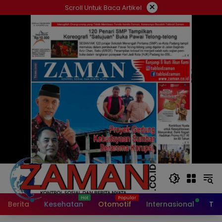
Langsung
×
Scroll Untuk Baca Artikel
ke
konten
Berita
Kesehatan
Otomotif
Internasional
Tek