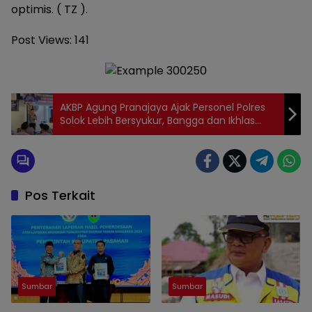
optimis. ( TZ ).
Post Views:
141
AKBP Agung Pranajaya Ajak Personel Polres
Solok Lebih Bersyukur, Bangga dan Ikhlas
Dalam Bertugas
Pos Terkait
Sumbar
Sumbar