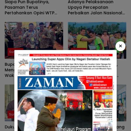
Siapa Pun Bupatinya,
Adanya Pelaksanaan
Pasaman Terus
Upaya Percepatan
Pertahankan Opini WTP
Perbaikan Jalan Nasional
Secara Konsisten
Di Sumbar, Diperlukan Juga
Peran Aktif Kepala Daerah
×
Sumbar
Sumbar
Bupati Welly Suhery
Tommy Irawan Sandra,
Menghadiri Konferensi
Sosok Muda Yang
Wakaf Guna Pemahaman
Berpengalaman Bakal
Wakaf Produktif Di Tingkat
Nahkodai KONI Sumbar
Nasional
Sumbar
Sumbar
Dukungan Terus Mengalir
Sebagai Sosok Muda Yang