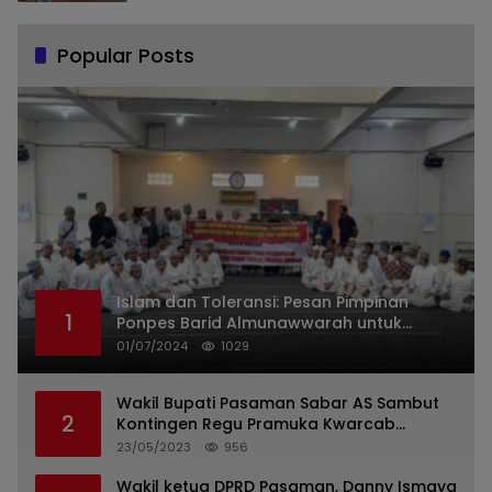
Popular Posts
Islam dan Toleransi: Pesan Pimpinan
1
Ponpes Barid Almunawwarah untuk
Indonesia
01/07/2024
1029
Wakil Bupati Pasaman Sabar AS Sambut
2
Kontingen Regu Pramuka Kwarcab
Pasaman
23/05/2023
956
Wakil ketua DPRD Pasaman, Danny Ismaya