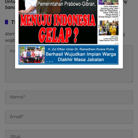
Untuk Tommy Irawan
Berpengalaman, Tommy
Sandra Menjadi Ketum
Irawan Sandra Bakal
KONI Sumbar
Mampu Memimpin KONI
Sumbar
Tinggalkan Balasan
Alamat email Anda tidak akan dipublikasikan.
Ruas yang
wajib ditandai
*