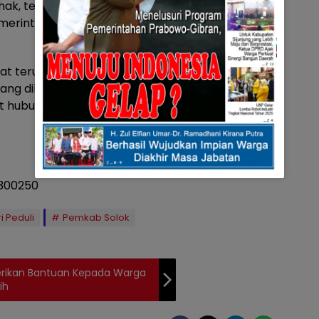
pihak, termasuk perwakilan
 Pemerintah Kecamatan Gunung
at terus berlanjut untuk
ang dihadapi oleh masyarakat
t hubungan antara pemerintah
i Peduli
Pemkab Solok
Berikan Bantuan Kepada Warga
ih