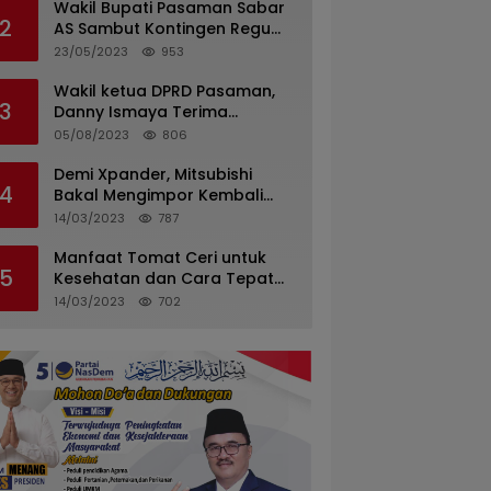
Wakil Bupati Pasaman Sabar
2
AS Sambut Kontingen Regu
Pramuka Kwarcab Pasaman
23/05/2023
953
Wakil ketua DPRD Pasaman,
3
Danny Ismaya Terima
Kunjungan Mahasiswa KKN
05/08/2023
806
Unand.
Demi Xpander, Mitsubishi
4
Bakal Mengimpor Kembali
Pajero Sport
14/03/2023
787
Manfaat Tomat Ceri untuk
5
Kesehatan dan Cara Tepat
Mengonsumsinya
14/03/2023
702