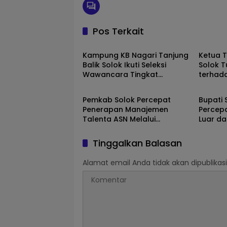
Pos Terkait
Solok
Solok
Kampung KB Nagari Tanjung
Ketua 
Balik Solok Ikuti Seleksi
Solok T
Wawancara Tingkat
terhad
Solok
Solok
Nasional 2026
Sepanj
Pemkab Solok Percepat
Bupati 
Penerapan Manajemen
Percep
Talenta ASN Melalui
Luar da
Sosialisasi BKPSDM
Selasih
Tinggalkan Balasan
Alamat email Anda tidak akan dipublikasi