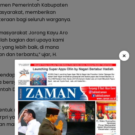
itmen Pemerintah Kabupaten
 masyarakat, memberikan
eraan bagi seluruh warganya.
p masyarakat Jorong Kayu Aro
lah bagian dari upaya kami
ang lebih baik, di mana
 dan terbantu,” ujar, H.
×
ndapat sambutan positif dari
 bersyukur atas perhatian dan
ntah Daerah melalui Korpri
i bentuk nyata kerja sama antara
pri yang selalu berupaya
an masyarakat.