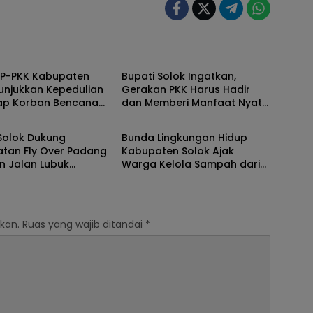
Solok
TP-PKK Kabupaten
Bupati Solok Ingatkan,
unjukkan Kepedulian
Gerakan PKK Harus Hadir
ap Korban Bencana
dan Memberi Manfaat Nyata
Solok
ang 2025
Bagi Masyarakat
Solok Dukung
Bunda Lingkungan Hidup
atan Fly Over Padang
Kabupaten Solok Ajak
n Jalan Lubuk
Warga Kelola Sampah dari
–Surian
Sumbernya
kan.
Ruas yang wajib ditandai
*