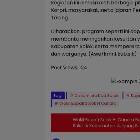
Kegiatan ini dihadiri oleh berbagai 
Korpri, masyarakat, serta jajaran
Talang.
Diharapkan, program seperti ini dap
membantu meringankan kesulitan y
Kabupaten Solok, serta memperera
dan warganya. (Awe/kmnf.kab.slk)
Post Views:
124
Tag:
Diskominfo Kab.Solok
Kopr
Wakil Bupati Solok H Candra
Wakil Bupati Solok H. Candra 
Sakit di Kecamatan Junjung Sir