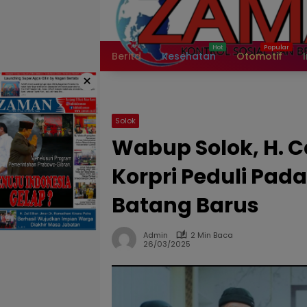
Langsung
ke
konten
Berita
Kesehatan
Otomotif
×
Solok
Wabup Solok, H. 
Korpri Peduli Pad
Batang Barus
Admin
2 Min Baca
26/03/2025