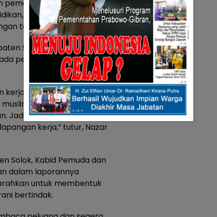
m pemerintah, terutama di
idikan, koperasi, UMKM, dan
engan tegas.
ten Solok, Nazar Bakri
ada peserta pelatihan agar
 kerja harus jadi PNS harus kita
i muslim, sembilan dari sepuluh
n. Jadi, mari ubah mindset kita
lapangan kerja,” tutur, Nazar
ten Solok, Kabid Pemuda dan
n dalam laporannya
diarahkan untuk membentuk
ni bertindak.
mbaca peluang dan segera