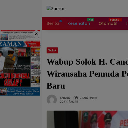
Langsung
ke
konten
Berita
Kesehatan
Otomotif
×
Solok
Wabup Solok H. Cand
Wirausaha Pemuda Pe
Baru
Admin
2 Min Baca
22/10/2025