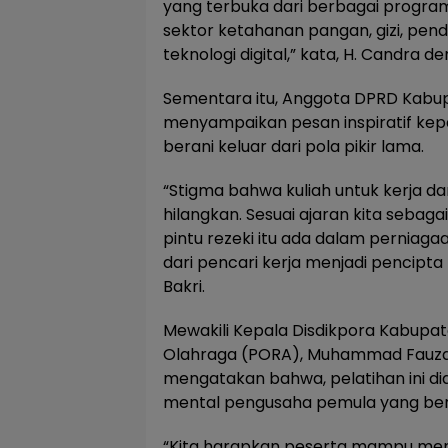
yang terbuka dari berbagai progra
sektor ketahanan pangan, gizi, pend
teknologi digital,” kata, H. Candra d
Sementara itu, Anggota DPRD Kabupa
menyampaikan pesan inspiratif kep
berani keluar dari pola pikir lama.
“Stigma bahwa kuliah untuk kerja dan
hilangkan. Sesuai ajaran kita sebaga
pintu rezeki itu ada dalam perniagaa
dari pencari kerja menjadi pencipta 
Bakri.
Mewakili Kepala Disdikpora Kabupa
Olahraga (PORA), Muhammad Fauza
mengatakan bahwa, pelatihan ini 
mental pengusaha pemula yang bera
“Kita harapkan peserta mampu me