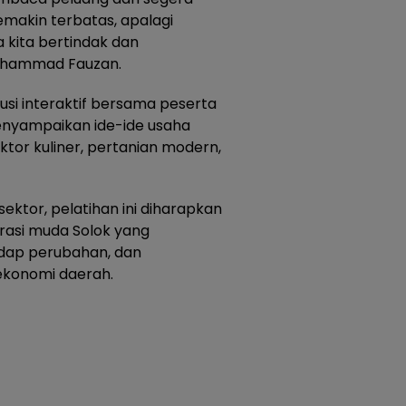
emakin terbatas, apalagi
 kita bertindak dan
Muhammad Fauzan.
skusi interaktif bersama peserta
enyampaikan ide-ide usaha
ektor kuliner, pertanian modern,
ektor, pelatihan ini diharapkan
rasi muda Solok yang
adap perubahan, dan
ekonomi daerah.