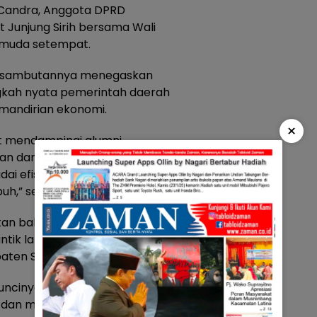
. Candra, Anggota DPRD
t Junjung Sirih bersama Wali
emuda setempat.
lam sambutannya menegaskan
ngkah nyata pemerintah daerah
andirian ekonomi.
×
t mendampingi alumni
an dan tindak lanjut nyata.
adai efisiensi keuangan daerah,
h,” sebut, H. Candra.
akan bahwa, pemerintah daerah
ntik lahirnya komunitas-
aten Solok.
ncinya ‘Aksi Nyata’. Setelah ini,
 dan mengakses peluang usaha