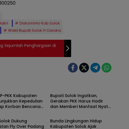
akri
Diskominfo Kab.Solok
Wakil Bupati Solok H Candra
ng Sejumlah Penghargaan di
Solok
TP-PKK Kabupaten
Bupati Solok Ingatkan,
unjukkan Kepedulian
Gerakan PKK Harus Hadir
ap Korban Bencana
dan Memberi Manfaat Nyata
Solok
ang 2025
Bagi Masyarakat
Solok Dukung
Bunda Lingkungan Hidup
atan Fly Over Padang
Kabupaten Solok Ajak