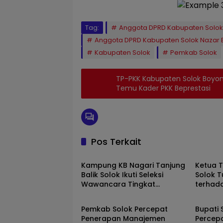
Tag:
Anggota DPRD Kabupaten Solok
Anggota DPRD Kabupaten Solok Nazar B
Kabupaten Solok
Pemkab Solok
TP-PKK Kabupaten Solok Boyo
Temu Kader PKK Beprestasi
Pos Terkait
Solok
Solok
Kampung KB Nagari Tanjung
Ketua 
Balik Solok Ikuti Seleksi
Solok T
Wawancara Tingkat
terhad
Solok
Solok
Nasional 2026
Sepanj
Pemkab Solok Percepat
Bupati 
Penerapan Manajemen
Percep