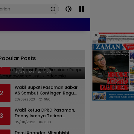
×
Popular Posts
Islam dan Toleransi: Pesan
1
Pimpinan Ponpes Barid
Almunawwarah untuk
01/07/2024
1029
Indonesia
Wakil Bupati Pasaman Sabar
2
AS Sambut Kontingen Regu
Pramuka Kwarcab Pasaman
23/05/2023
956
Wakil ketua DPRD Pasaman,
3
Danny Ismaya Terima
Kunjungan Mahasiswa KKN
05/08/2023
808
Unand.
Demi Xpander, Mitsubishi