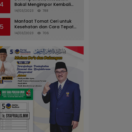
4
Bakal Mengimpor Kembali
Pajero Sport
14/03/2023
788
Manfaat Tomat Ceri untuk
5
Kesehatan dan Cara Tepat
Mengonsumsinya
14/03/2023
706