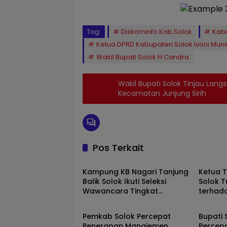
Tag:
Diskominfo Kab.Solok
Kab
Ketua DPRD Kabupaten Solok Ivoni Muni
Wakil Bupati Solok H Candra
Wakil Bupati Solok Tinjau Langs
Kecamatan Junjung Sirih
Pos Terkait
Solok
Solok
Kampung KB Nagari Tanjung
Ketua 
Balik Solok Ikuti Seleksi
Solok T
Wawancara Tingkat
terhad
Solok
Solok
Nasional 2026
Sepanj
Pemkab Solok Percepat
Bupati 
Penerapan Manajemen
Percep