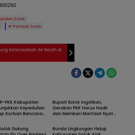
upaten Solok
r
Pemkab Solok
ung Ketersediaan Air Bersih di
Solok
TP-PKK Kabupaten
Bupati Solok Ingatkan,
unjukkan Kepedulian
Gerakan PKK Harus Hadir
ap Korban Bencana
dan Memberi Manfaat Nyata
Solok
ang 2025
Bagi Masyarakat
Solok Dukung
Bunda Lingkungan Hidup
atan Fly Over Padang
Kabupaten Solok Ajak