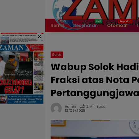
Langsung
ke
konten
Berita
Kesehatan
Otomotif
×
Solok
Wabup Solok Had
Fraksi atas Nota 
Pertanggungjawa
Admin
2 Min Baca
12/06/2025