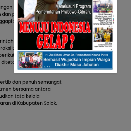
angan bagi kami untuk terus
n dan pelayanan kepada
gapi sorotan dari fraksi-fraksi
rintah Kabupaten Solok
aksi tersebut akan
berikutnya sesuai dengan
ditetapkan dalam tata tertib
tertib dan penuh semangat
tmen bersama antara
judkan tata kelola
aran di Kabupaten Solok.