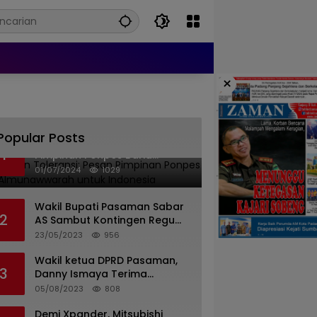
×
Popular Posts
Islam dan Toleransi: Pesan
1
Pimpinan Ponpes Barid
Almunawwarah untuk
01/07/2024
1029
Indonesia
Wakil Bupati Pasaman Sabar
2
AS Sambut Kontingen Regu
Pramuka Kwarcab Pasaman
23/05/2023
956
Wakil ketua DPRD Pasaman,
3
Danny Ismaya Terima
Kunjungan Mahasiswa KKN
05/08/2023
808
Unand.
Demi Xpander, Mitsubishi