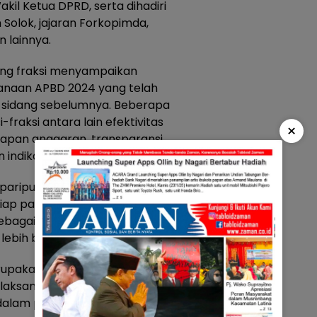
akil Ketua DPRD, serta dihadiri
Solok, jajaran Forkopimda,
n lainnya.
ing fraksi menyampaikan
naan APBD 2024 yang telah
a sidang sebelumnya. Beberapa
-fraksi antara lain efektivitas
×
pan anggaran, transparansi
indikator kinerja daerah.
am paripurna mengatakan, bahwa
iap pandangan, masukan, dan
i sebagai bentuk sinergi dalam
ebih baik.
rupakan bagian penting dalam
elaksanaan APBD,” ungkap, H.
dalam paripurna.