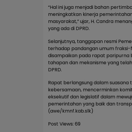
“Hal ini juga menjadi bahan pertimb
meningkatkan kinerja pemerintaha
masyarakat,” ujar, H. Candra menang
yang ada di DPRD.
Selanjutnya, tanggapan resmi Peme
terhadap pandangan umum fraksi-fr
disampaikan pada rapat paripurna 
tahapan dan mekanisme yang telah 
DPRD.
Rapat berlangsung dalam suasana 
kebersamaan, mencerminkan komi
eksekutif dan legislatif dalam mewu
pemerintahan yang baik dan transp
(awe/kmnf.kab.slk)
Post Views:
69