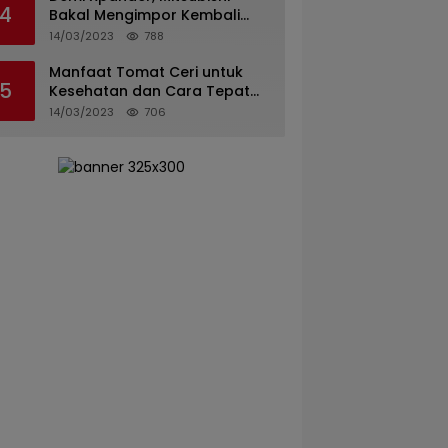
4
Bakal Mengimpor Kembali
Pajero Sport
14/03/2023
788
Manfaat Tomat Ceri untuk
5
Kesehatan dan Cara Tepat
Mengonsumsinya
14/03/2023
706