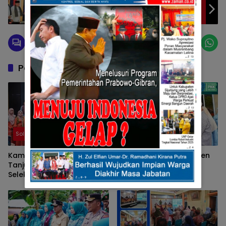
Halalbihalal Perwako se-Jabodetabek
Dihadiri Bupati Solok : Wujud Sinergi Perantau
dan Pemerintah Daerah
Pos Terkait
Solok
Solok
Kampung KB Nagari
Ketua TP-PKK Kabupaten
Tanjung Balik Solok Ikuti
Solok Tunjukkan
Seleksi Wawancara
Kepedulian terhadap
Tingkat Nasional 2026
Korban Bencana
Sepanjang 2025