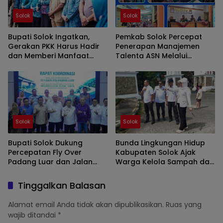
Solok
Solok
Bupati Solok Ingatkan,
Pemkab Solok Percepat
Gerakan PKK Harus Hadir
Penerapan Manajemen
dan Memberi Manfaat
Talenta ASN Melalui
Nyata Bagi Masyarakat
Sosialisasi BKPSDM
Solok
Solok
Bupati Solok Dukung
Bunda Lingkungan Hidup
Percepatan Fly Over
Kabupaten Solok Ajak
Padang Luar dan Jalan
Warga Kelola Sampah dari
Lubuk Selasih–Surian
Sumbernya
Tinggalkan Balasan
Alamat email Anda tidak akan dipublikasikan.
Ruas yang
wajib ditandai
*