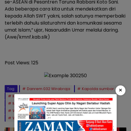
se-ASEAN di Pesantren Taruna Rabbani Koto Sani.
Ada beberapa cara kita untuk mendekatkan diri
kepada Allah SWT yakni, salah satunya memperbaiki
terlebih dahulu silaturahmi dan komunikasi sesama
umat Islam,” ujar, Nasaruddin Umar melalui daring.
(Awe/kmnf.kab.slk)
Post Views:
125
×
Tag:
Danrem 032 Wirabraja
Kapolda sumbar
Ketua DPRD Kabupaten Solok Ivoni Munir
Menteri Agama RI Nasaruddin Umar
Wakil Bupati Solok H Candra
Wali Kota Solok Dr Ramadhani Kirana Putra