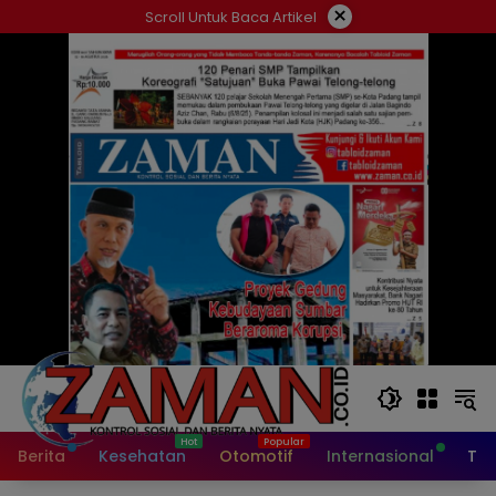
Langsung
×
Scroll Untuk Baca Artikel
ke
konten
Berita
Kesehatan
Otomotif
Internasional
Tek