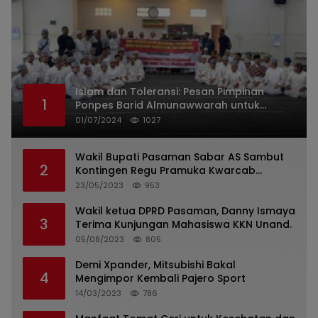
Islam dan Toleransi: Pesan Pimpinan
1
Ponpes Barid Almunawwarah untuk
Indonesia
01/07/2024
1027
Wakil Bupati Pasaman Sabar AS Sambut
2
Kontingen Regu Pramuka Kwarcab
Pasaman
23/05/2023
953
Wakil ketua DPRD Pasaman, Danny Ismaya
3
Terima Kunjungan Mahasiswa KKN Unand.
05/08/2023
805
Demi Xpander, Mitsubishi Bakal
4
Mengimpor Kembali Pajero Sport
14/03/2023
786