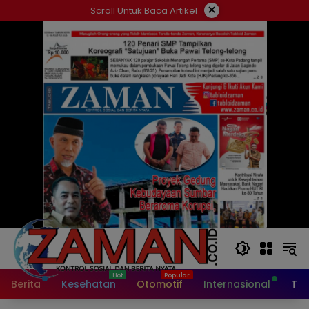
Langsung
×
Scroll Untuk Baca Artikel
ke
konten
Berita
Kesehatan
Otomotif
Internasional
Tek