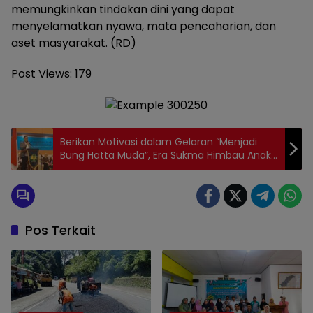
memungkinkan tindakan dini yang dapat
menyelamatkan nyawa, mata pencaharian, dan
aset masyarakat. (RD)
Post Views:
179
Berikan Motivasi dalam Gelaran “Menjadi
Bung Hatta Muda”, Era Sukma Himbau Anak
Muda Untuk Bangga Dan Percaya Diri
Menghadapi Tantangan Masa Depan
Pos Terkait