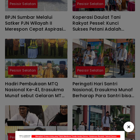
Pesisir Selatan
Pesisir Selatan
BPJN Sumbar Melalui
Koperasi Daulat Tani
Satker PJN Wilayah II
Rakyat Pessel: Kunci
Merespon Cepat Aspirasi
Sukses Petani Adalah
Masyarakat Terkait Jalan
Kemauan dan Inovasi
Nasional Kambang- Balai
Selasa- Indrapura
Pesisir Selatan
Pesisir Selatan
Hadiri Pembukaan MTQ
Peringati Hari Santri
Nasional Ke-41, Erasukma
Nasional, Erasukma Munaf
Munaf sebut Gelaran MTQ
Berharap Para Santri bisa
merupakan simbol
Menjadi Garda Terdepan
kekuatan umat Islam.
Bangsa
×
Pesisir Selatan
Pesisir Selatan