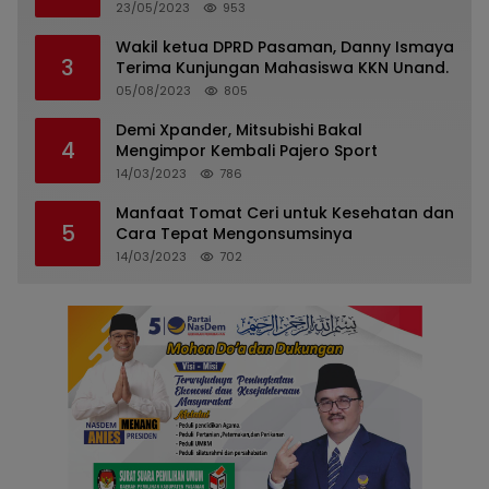
Pasaman
23/05/2023
953
Wakil ketua DPRD Pasaman, Danny Ismaya
3
Terima Kunjungan Mahasiswa KKN Unand.
05/08/2023
805
Demi Xpander, Mitsubishi Bakal
4
Mengimpor Kembali Pajero Sport
14/03/2023
786
Manfaat Tomat Ceri untuk Kesehatan dan
5
Cara Tepat Mengonsumsinya
14/03/2023
702