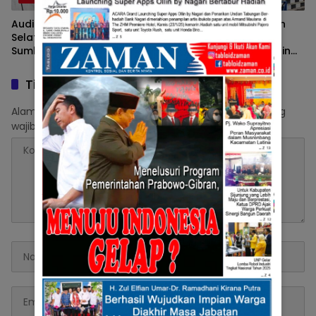
Audiensi Pemkab Pesisir
Peringati Hari Kesaktian
Selatan dengan BPPW
Pancasila, Pjs. Bupati
Sumbar Telah Dilakukan,
Pessel, Era Sukma Pimpin
Pengelolaan Sampah,
langsung Upacara Serta
Renovasi Sekolah dan
Berikan Motivasi
Tinggalkan Balasan
Konstruksi Pasca Bencana
Menjadi Prioritas
Alamat email Anda tidak akan dipublikasikan.
Ruas yang
wajib ditandai
*