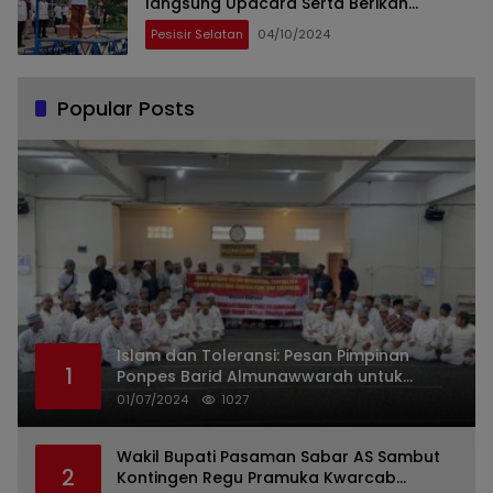
langsung Upacara Serta Berikan
Motivasi
Pesisir Selatan
04/10/2024
Popular Posts
Islam dan Toleransi: Pesan Pimpinan
1
Ponpes Barid Almunawwarah untuk
Indonesia
01/07/2024
1027
Wakil Bupati Pasaman Sabar AS Sambut
2
Kontingen Regu Pramuka Kwarcab