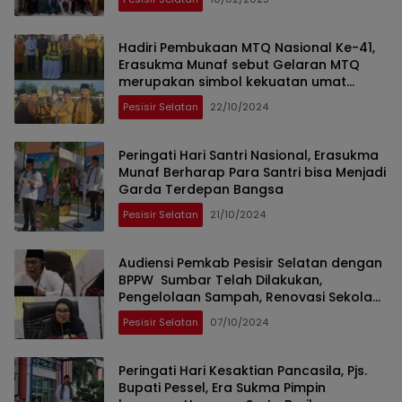
Hadiri Pembukaan MTQ Nasional Ke-41,
Erasukma Munaf sebut Gelaran MTQ
merupakan simbol kekuatan umat
Islam.
Pesisir Selatan
22/10/2024
Peringati Hari Santri Nasional, Erasukma
Munaf Berharap Para Santri bisa Menjadi
Garda Terdepan Bangsa
Pesisir Selatan
21/10/2024
Audiensi Pemkab Pesisir Selatan dengan
BPPW Sumbar Telah Dilakukan,
Pengelolaan Sampah, Renovasi Sekolah
dan Konstruksi Pasca Bencana Menjadi
Pesisir Selatan
07/10/2024
Prioritas
Peringati Hari Kesaktian Pancasila, Pjs.
Bupati Pessel, Era Sukma Pimpin