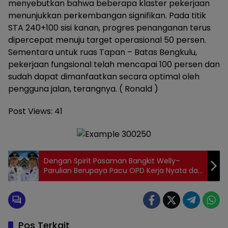
menyebutkan bahwa beberapa klaster pekerjaan
menunjukkan perkembangan signifikan. Pada titik
STA 240+100 sisi kanan, progres penanganan terus
dipercepat menuju target operasional 50 persen.
Sementara untuk ruas Tapan – Batas Bengkulu,
pekerjaan fungsional telah mencapai 100 persen dan
sudah dapat dimanfaatkan secara optimal oleh
pengguna jalan, terangnya. ( Ronald )
Post Views:
41
Dengan Spirit Pasaman Bangkit Welly–
Parulian Berupaya Pacu OPD Kerja Nyata dan
Terukur Untuk Rakyat
Pos Terkait
Pesisir Selatan
Pesisir Selatan