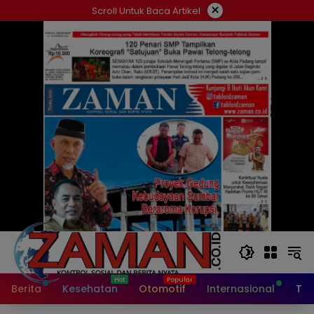
Langsung
×
Scroll Untuk Baca Artikel
ke
konten
Berita
Kesehatan
Otomotif
Internasional
Tek