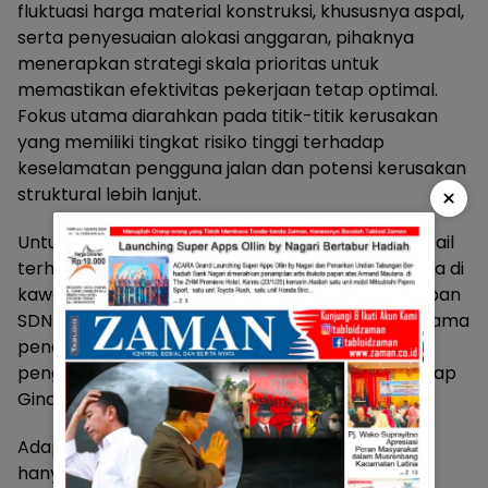
fluktuasi harga material konstruksi, khususnya aspal,
serta penyesuaian alokasi anggaran, pihaknya
menerapkan strategi skala prioritas untuk
memastikan efektivitas pekerjaan tetap optimal.
Fokus utama diarahkan pada titik-titik kerusakan
yang memiliki tingkat risiko tinggi terhadap
keselamatan pengguna jalan dan potensi kerusakan
×
struktural lebih lanjut.
Untuk itu, Kami melakukan pemetaan secara detail
terhadap kondisi lapangan. Titik-titik yang berada di
kawasan padat aktivitas masyarakat seperti depan
SDN 07 Labuhan Balai Selasa menjadi prioritas utama
penanganan karena menyangkut keselamatan
pengguna jalan dan aktivitas warga sekitar, ungkap
Gina.
Adapun, pendekatan teknis yang dilakukan, tidak
hanya berupa penambalan permukaan jalan