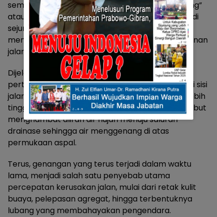
semata, tetapi juga mencakup pekerjaan “grading”
atau pembentukan ulang kemiringan bahu jalan di
sejumlah titik strategis. Menurut Gina, langkah ini
menjadi bagian krusial dalam menjaga umur layanan
jalan nasional tersebut.
Dijelaskannya, bahwa selama bertahun-tahun,
pertumbuhan vegetasi liar dan endapan tanah di sisi
jalan menyebabkan elevasi bahu jalan menjadi lebih
tinggi dibanding badan jalan utama. Kondisi tersebut
menghambat aliran air hujan menuju saluran
drainase sehingga air menggenang di atas
permukaan aspal.
Terus, genangan yang terus terjadi dalam waktu
lama, menjadi salah satu penyebab utama
percepatan kerusakan jalan, mulai dari retak kulit
buaya, pelepasan agregat, hingga terbentuknya
lubang yang membahayakan pengendara.