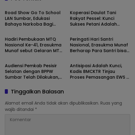
Road Show Go To School
Koperasi Daulat Tani
LAN Sumbar, Edukasi
Rakyat Pessel: Kunci
Bahaya Narkoba Bagi
Sukses Petani Adalah
Pesisir Selatan
Pesisir Selatan
Pelajar SMAN 2 Painan
Kemauan dan Inovasi
Hadiri Pembukaan MTQ
Peringati Hari Santri
Nasional Ke-41, Erasukma
Nasional, Erasukma Munaf
Munaf sebut Gelaran MTQ
Berharap Para Santri bisa
Pesisir Selatan
Pesisir Selatan
merupakan simbol
Menjadi Garda Terdepan
kekuatan umat Islam.
Bangsa
Audiensi Pemkab Pesisir
Antisipasi Adalah Kunci,
Selatan dengan BPPW
Kadis BMCKTR Tinjau
Sumbar Telah Dilakukan,
Proses Pemasangan EWS di
Pengelolaan Sampah,
Ruas Jalan Surantih-Kayu
Renovasi Sekolah dan
Aro-Langgai.
Tinggalkan Balasan
Konstruksi Pasca Bencana
Menjadi Prioritas
Alamat email Anda tidak akan dipublikasikan.
Ruas yang
wajib ditandai
*