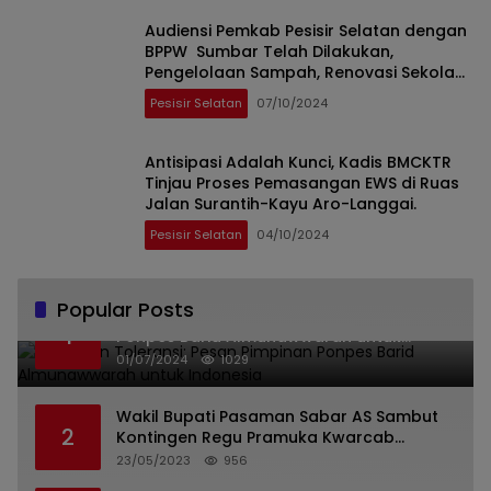
Audiensi Pemkab Pesisir Selatan dengan
BPPW Sumbar Telah Dilakukan,
Pengelolaan Sampah, Renovasi Sekolah
dan Konstruksi Pasca Bencana Menjadi
Pesisir Selatan
07/10/2024
Prioritas
Antisipasi Adalah Kunci, Kadis BMCKTR
Tinjau Proses Pemasangan EWS di Ruas
Jalan Surantih-Kayu Aro-Langgai.
Pesisir Selatan
04/10/2024
Popular Posts
Islam dan Toleransi: Pesan Pimpinan
1
Ponpes Barid Almunawwarah untuk
Indonesia
01/07/2024
1029
Wakil Bupati Pasaman Sabar AS Sambut
2
Kontingen Regu Pramuka Kwarcab
Pasaman
23/05/2023
956