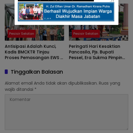
Bangsa
Renovasi Sekolah dan
Konstruksi Pasca Bencana
Menjadi Prioritas
Pesisir Selatan
Pesisir Selatan
Antisipasi Adalah Kunci,
Peringati Hari Kesaktian
Kadis BMCKTR Tinjau
Pancasila, Pjs. Bupati
Proses Pemasangan EWS di
Pessel, Era Sukma Pimpin
Ruas Jalan Surantih-Kayu
langsung Upacara Serta
Aro-Langgai.
Berikan Motivasi
Tinggalkan Balasan
Alamat email Anda tidak akan dipublikasikan.
Ruas yang
wajib ditandai
*