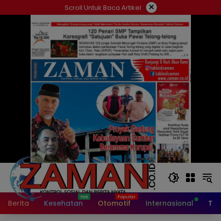
Langsung
×
Scroll Untuk Baca Artikel
ke
konten
Berita
Kesehatan
Otomotif
Internasional
Tek