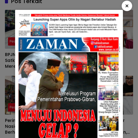
Pos Terkait
×
Pesisir Selatan
Pesisir Selatan
BPJN Sumbar Melalui
Koperasi Daulat Tani
Satker PJN Wilayah II
Rakyat Pessel: Kunci
Merespon Cepat Aspirasi
Sukses Petani Adalah
Masyarakat Terkait Jalan
Kemauan dan Inovasi
Nasional Kambang- Balai
Selasa- Indrapura
Pesisir Selatan
Pesisir Selatan
Peringati Hari Santri
Audiensi Pemkab Pesisir
Nasional, Erasukma Munaf
Selatan dengan BPPW
Berharap Para Santri bisa
Sumbar Telah Dilakukan,
Menjadi Garda Terdepan
Pengelolaan Sampah,