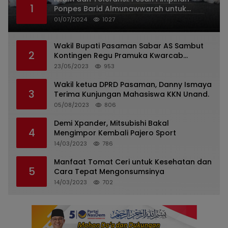
1
Ponpes Barid Almunawwarah untuk
Indonesia
01/07/2024
1027
Wakil Bupati Pasaman Sabar AS Sambut
2
Kontingen Regu Pramuka Kwarcab
Pasaman
23/05/2023
953
Wakil ketua DPRD Pasaman, Danny Ismaya
3
Terima Kunjungan Mahasiswa KKN Unand.
05/08/2023
806
Demi Xpander, Mitsubishi Bakal
4
Mengimpor Kembali Pajero Sport
14/03/2023
786
Manfaat Tomat Ceri untuk Kesehatan dan
5
Cara Tepat Mengonsumsinya
14/03/2023
702