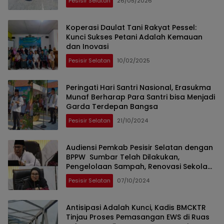
Pesisir Selatan
26/05/2026
Koperasi Daulat Tani Rakyat Pessel:
Kunci Sukses Petani Adalah Kemauan
dan Inovasi
Pesisir Selatan
10/02/2025
Peringati Hari Santri Nasional, Erasukma
Munaf Berharap Para Santri bisa Menjadi
Garda Terdepan Bangsa
Pesisir Selatan
21/10/2024
Audiensi Pemkab Pesisir Selatan dengan
BPPW Sumbar Telah Dilakukan,
Pengelolaan Sampah, Renovasi Sekolah
dan Konstruksi Pasca Bencana Menjadi
Pesisir Selatan
07/10/2024
Prioritas
Antisipasi Adalah Kunci, Kadis BMCKTR
Tinjau Proses Pemasangan EWS di Ruas