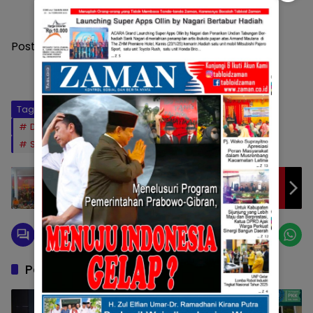
Post Views:
128
Tag:
Asisten I Sekdakab Solok
Diskominfo Kab.Solok
Pemkab Solok
Sekdakab Solok
Setdakab Solok Medison
Kejari Pasaman Terima Penyerahan
Tersangka Dan Barang Bukti Narkoba
Pos Terkait