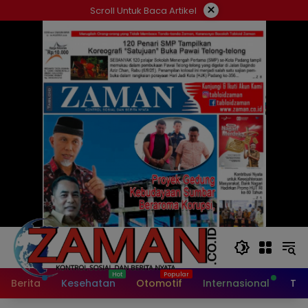
Langsung
×
Scroll Untuk Baca Artikel
ke
konten
Berita
Kesehatan
Otomotif
Internasional
Tek