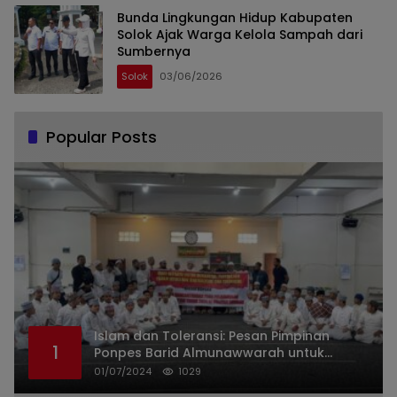
Bunda Lingkungan Hidup Kabupaten
Solok Ajak Warga Kelola Sampah dari
Sumbernya
Solok
03/06/2026
Popular Posts
Islam dan Toleransi: Pesan Pimpinan
1
Ponpes Barid Almunawwarah untuk
Indonesia
01/07/2024
1029