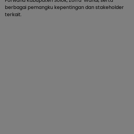
Forwana Kabupaten Solok, Zofra Wandi, serta
berbagai pemangku kepentingan dan stakeholder
terkait.