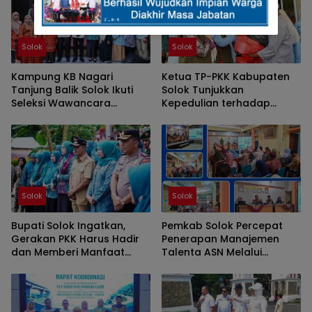
Solok
Solok
Kampung KB Nagari
Ketua TP-PKK Kabupaten
Tanjung Balik Solok Ikuti
Solok Tunjukkan
Seleksi Wawancara
Kepedulian terhadap
Tingkat Nasional 2026
Korban Bencana
Sepanjang 2025
Solok
Solok
Bupati Solok Ingatkan,
Pemkab Solok Percepat
Gerakan PKK Harus Hadir
Penerapan Manajemen
dan Memberi Manfaat
Talenta ASN Melalui
Nyata Bagi Masyarakat
Sosialisasi BKPSDM