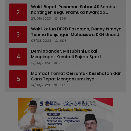
Wakil Bupati Pasaman Sabar AS Sambut
2
Kontingen Regu Pramuka Kwarcab
Pasaman
23/05/2023
956
Wakil ketua DPRD Pasaman, Danny Ismaya
3
Terima Kunjungan Mahasiswa KKN Unand.
05/08/2023
808
Demi Xpander, Mitsubishi Bakal
4
Mengimpor Kembali Pajero Sport
14/03/2023
788
Manfaat Tomat Ceri untuk Kesehatan dan
5
Cara Tepat Mengonsumsinya
14/03/2023
707