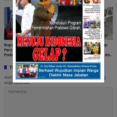
Nyata Bagi Masyarakat
Sosialisasi BKPSDM
Solok
Solok
Bupati Solok Dukung
Bunda Lingkungan Hidup
Percepatan Fly Over
Kabupaten Solok Ajak
Padang Luar dan Jalan
Warga Kelola Sampah dari
Lubuk Selasih–Surian
Sumbernya
Tinggalkan Balasan
Alamat email Anda tidak akan dipublikasikan.
Ruas yang
wajib ditandai
*