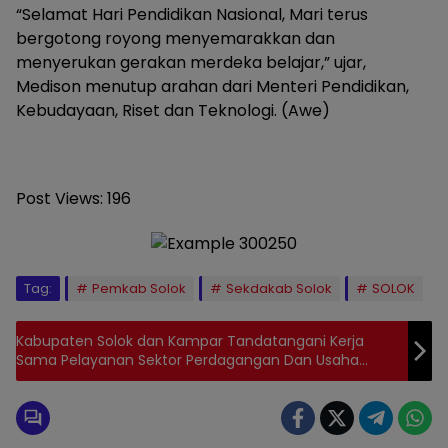
“Selamat Hari Pendidikan Nasional, Mari terus
bergotong royong menyemarakkan dan
menyerukan gerakan merdeka belajar,” ujar,
Medison menutup arahan dari Menteri Pendidikan,
Kebudayaan, Riset dan Teknologi. (Awe)
Post Views:
196
Tag:
Pemkab Solok
Sekdakab Solok
SOLOK
Kabupaten Solok dan Kampar Tandatangani Kerja
Sama Pelayanan Sektor Perdagangan Dan Usaha
Mikro Kecil