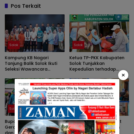
Pos Terkait
Solok
Solok
Kampung KB Nagari
Ketua TP-PKK Kabupaten
Tanjung Balik Solok Ikuti
Solok Tunjukkan
Seleksi Wawancara
Kepedulian terhadap
×
Tingkat Nasional 2026
Korban Bencana
Sepanjang 2025
Solok
Solok
Bupati Solok Ingatkan,
Pemkab Solok Percepat
Gerakan PKK Harus Hadir
Penerapan Manajemen
dan Memberi Manfaat
Talenta ASN Melalui