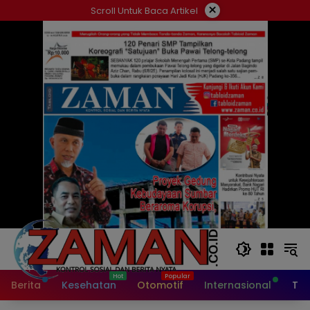
Langsung
×
Scroll Untuk Baca Artikel
ke
konten
Berita
Kesehatan
Otomotif
Internasional
Tek