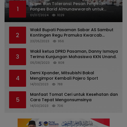
Islam dan Toleransi: Pesan Pimpinan
1
Ponpes Barid Almunawwarah untuk
Indonesia
01/07/2024
1029
Wakil Bupati Pasaman Sabar AS Sambut
2
Kontingen Regu Pramuka Kwarcab
Pasaman
23/05/2023
956
Wakil ketua DPRD Pasaman, Danny Ismaya
3
Terima Kunjungan Mahasiswa KKN Unand.
05/08/2023
808
Demi Xpander, Mitsubishi Bakal
4
Mengimpor Kembali Pajero Sport
14/03/2023
788
Manfaat Tomat Ceri untuk Kesehatan dan
5
Cara Tepat Mengonsumsinya
14/03/2023
706