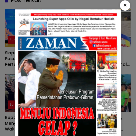
Pos Terkait
×
Sumbar
Sumbar
Siapa Pun Bupatinya,
Adanya Pelaksanaan
Pasaman Terus
Upaya Percepatan
Pertahankan Opini WTP
Perbaikan Jalan Nasional
Secara Konsisten
Di Sumbar, Diperlukan Juga
Peran Aktif Kepala Daerah
Sumbar
Sumbar
Bupati Welly Suhery
Tommy Irawan Sandra,
Menghadiri Konferensi
Sosok Muda Yang
Wakaf Guna Pemahaman
Berpengalaman Bakal
Wakaf Produktif Di Tingkat
Nahkodai KONI Sumbar