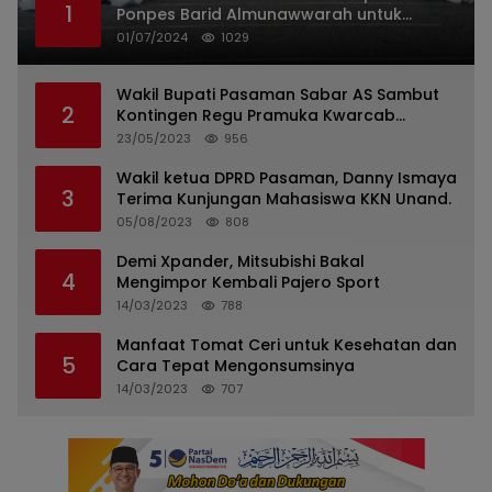
1
Ponpes Barid Almunawwarah untuk
Indonesia
01/07/2024
1029
Wakil Bupati Pasaman Sabar AS Sambut
2
Kontingen Regu Pramuka Kwarcab
Pasaman
23/05/2023
956
Wakil ketua DPRD Pasaman, Danny Ismaya
3
Terima Kunjungan Mahasiswa KKN Unand.
05/08/2023
808
Demi Xpander, Mitsubishi Bakal
4
Mengimpor Kembali Pajero Sport
14/03/2023
788
Manfaat Tomat Ceri untuk Kesehatan dan
5
Cara Tepat Mengonsumsinya
14/03/2023
707