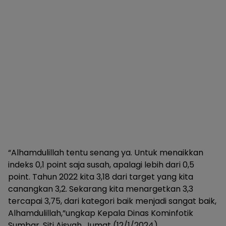
“Alhamdulillah tentu senang ya. Untuk menaikkan
indeks 0,1 point saja susah, apalagi lebih dari 0,5
point. Tahun 2022 kita 3,18 dari target yang kita
canangkan 3,2. Sekarang kita menargetkan 3,3
tercapai 3,75, dari kategori baik menjadi sangat baik,
Alhamdulillah,”ungkap Kepala Dinas Kominfotik
Sumbar, Siti Aisyah, Jumat (12/1/2024).