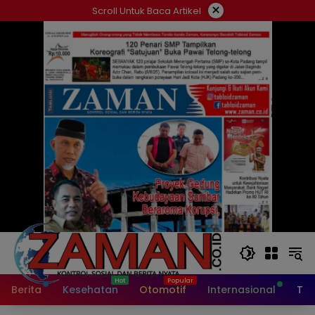
Langsung
×
Scroll Untuk Baca Artikel
ke
konten
Berita
Kesehatan
Otomotif
Internasional
Tek