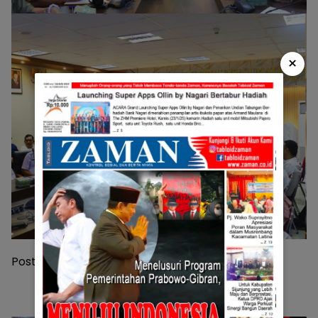
×
Post Views:
211