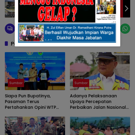
Lakukan Sidang Pleno ke – V, Kolaborasi
Pemerintah Dengan Masyarakat Untuk
Rumuskan Langkah Strategis Untuk
Mengatasi Masalah
Pos Terkait
Sumbar
Sumbar
Siapa Pun Bupatinya,
Adanya Pelaksanaan
Pasaman Terus
Upaya Percepatan
Pertahankan Opini WTP
Perbaikan Jalan Nasional
Secara Konsisten
Di Sumbar, Diperlukan Juga
Peran Aktif Kepala Daerah