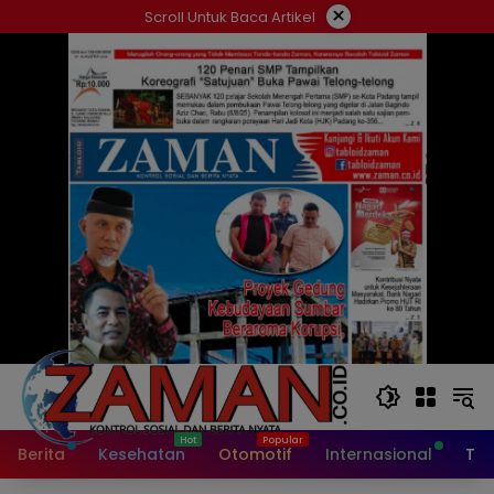
Langsung
×
Scroll Untuk Baca Artikel
ke
konten
Berita
Kesehatan
Otomotif
Internasional
Tek