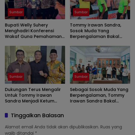
Sumbar
Sumbar
Bupati Welly Suhery
Tommy Irawan Sandra,
Menghadiri Konferensi
Sosok Muda Yang
Wakaf Guna Pemahaman
Berpengalaman Bakal
Wakaf Produktif Di Tingkat
Nahkodai KONI Sumbar
Nasional
Sumbar
Sumbar
Dukungan Terus Mengalir
Sebagai Sosok Muda Yang
Untuk Tommy Irawan
Berpengalaman, Tommy
Sandra Menjadi Ketum
Irawan Sandra Bakal
KONI Sumbar
Mampu Memimpin KONI
Sumbar
Tinggalkan Balasan
Alamat email Anda tidak akan dipublikasikan.
Ruas yang
wajib ditandai
*