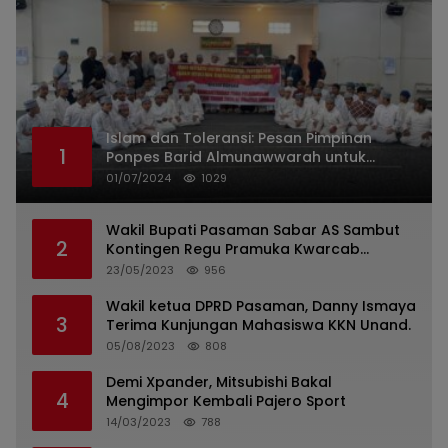
Islam dan Toleransi: Pesan Pimpinan
1
Ponpes Barid Almunawwarah untuk
Indonesia
01/07/2024
1029
Wakil Bupati Pasaman Sabar AS Sambut
2
Kontingen Regu Pramuka Kwarcab
Pasaman
23/05/2023
956
Wakil ketua DPRD Pasaman, Danny Ismaya
3
Terima Kunjungan Mahasiswa KKN Unand.
05/08/2023
808
Demi Xpander, Mitsubishi Bakal
4
Mengimpor Kembali Pajero Sport
14/03/2023
788