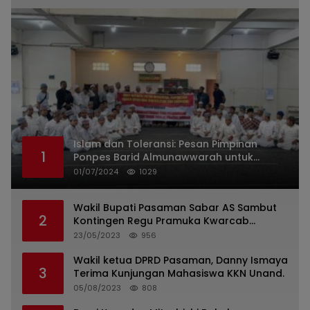
Islam dan Toleransi: Pesan Pimpinan
1
Ponpes Barid Almunawwarah untuk
Indonesia
01/07/2024
1029
Wakil Bupati Pasaman Sabar AS Sambut
2
Kontingen Regu Pramuka Kwarcab
Pasaman
23/05/2023
956
Wakil ketua DPRD Pasaman, Danny Ismaya
3
Terima Kunjungan Mahasiswa KKN Unand.
05/08/2023
808