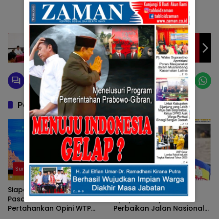
BPK RI Lakukan Pemeriksaan LKPD, Suhatri Bur
Sebut Semoga Padang Pariaman Kembali
Raih Opini WTP
Pos Terkait
Sumbar
Sumbar
Siapa Pun Bupatinya,
Adanya Pelaksanaan
Pasaman Terus
Upaya Percepatan
Pertahankan Opini WTP
Perbaikan Jalan Nasional
Secara Konsisten
Di Sumbar, Diperlukan Juga