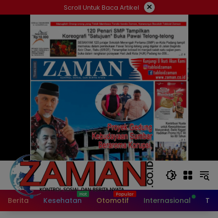
Langsung
×
Scroll Untuk Baca Artikel
ke
konten
Berita
Kesehatan
Otomotif
Internasional
Tek