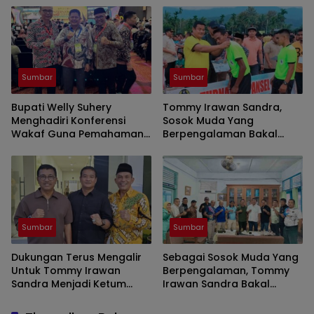
Peran Aktif Kepala Daerah
Sumbar
Sumbar
Bupati Welly Suhery
Tommy Irawan Sandra,
Menghadiri Konferensi
Sosok Muda Yang
Wakaf Guna Pemahaman
Berpengalaman Bakal
Wakaf Produktif Di Tingkat
Nahkodai KONI Sumbar
Nasional
Sumbar
Sumbar
Dukungan Terus Mengalir
Sebagai Sosok Muda Yang
Untuk Tommy Irawan
Berpengalaman, Tommy
Sandra Menjadi Ketum
Irawan Sandra Bakal
KONI Sumbar
Mampu Memimpin KONI
Sumbar