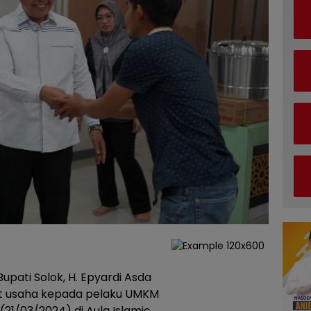
Bupati Solok, H. Epyardi Asda
lat usaha kepada pelaku UMKM
21/03/2024) di Aula Islamic