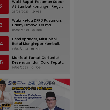
Wakil Bupati Pasaman Sabar
2
AS Sambut Kontingen Regu
Pramuka Kwarcab Pasaman
23/05/2023
956
Wakil ketua DPRD Pasaman,
3
Danny Ismaya Terima
Kunjungan Mahasiswa KKN
05/08/2023
808
Unand.
Demi Xpander, Mitsubishi
4
Bakal Mengimpor Kembali
Pajero Sport
14/03/2023
788
Manfaat Tomat Ceri untuk
5
Kesehatan dan Cara Tepat
Mengonsumsinya
14/03/2023
706