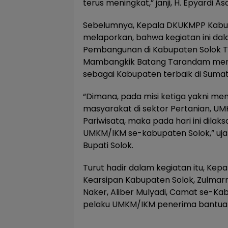
terus meningkat,” janji, H. Epyardi As
Sebelumnya, Kepala DKUKMPP Kabupa
melaporkan, bahwa kegiatan ini da
Pembangunan di Kabupaten Solok T
Mambangkik Batang Tarandam menj
sebagai Kabupaten terbaik di Sumat
“Dimana, pada misi ketiga yakni m
masyarakat di sektor Pertanian, U
Pariwisata, maka pada hari ini dil
UMKM/IKM se-kabupaten Solok,” ujar
Bupati Solok.
Turut hadir dalam kegiatan itu, Kep
Kearsipan Kabupaten Solok, Zulmar
Naker, Aliber Mulyadi, Camat se-Ka
pelaku UMKM/IKM penerima bantuan