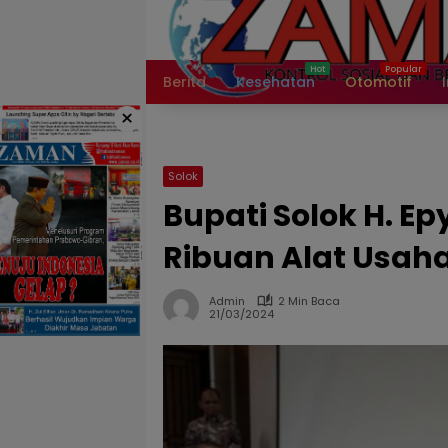
Langsung
ke
konten
Berita
Kesehatan
Otomotif
×
Solok
Bupati Solok H. E
Ribuan Alat Usah
Admin
2 Min Baca
21/03/2024