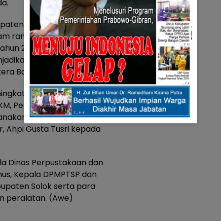
da.
ten Solok, Ahpi Gusta Tusri
lam rangka mewujudkan Visi
ahun 2021 sampai 2026,
adikan Kabupaten Solok
era Barat.
eningkatkan perekonomian
MKM, Perdagangan dan
aksanakan penyerahan Bantuan
, Ahpi Gusta Tusri kepada
ala Dinas Perpustakaan dan
nus, Kepala DPMPTSP dan
bupaten Solok serta para
 peralatan. (Awe)