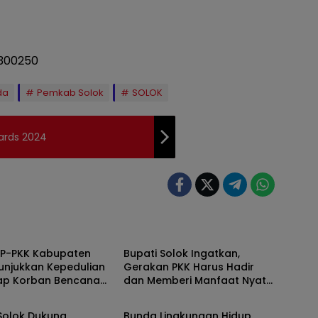
da
Pemkab Solok
SOLOK
ards 2024
Solok
TP-PKK Kabupaten
Bupati Solok Ingatkan,
unjukkan Kepedulian
Gerakan PKK Harus Hadir
ap Korban Bencana
dan Memberi Manfaat Nyata
Solok
ang 2025
Bagi Masyarakat
Solok Dukung
Bunda Lingkungan Hidup