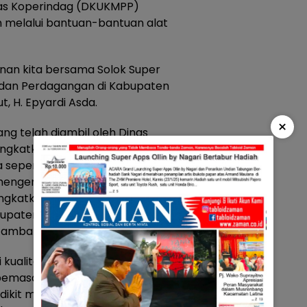
inas Koperindag (DKUKMPP)
melalui bantuan-bantuan alat
nan kita bersama Solok Super
i dan Perdagangan di Kabupaten
t, H. Epyardi Asda.
×
g telah diambil oleh Dinas
ingkatkan perekonomian
seperti ini sehingga
 mengembangkan usaha dan
ngkatkan perekonomian, jika
upaten Solok akan menjadi
 tambahnya.
ki kualitas yang sudah bagus
emasarannya ke pasar yang
sedikit maka perekonomian akan